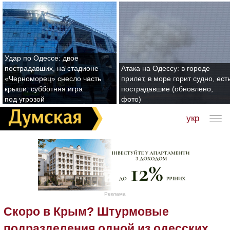
Удар по Одессе: двое
пострадавших, на стадионе
Атака на Одессу: в городе
«Черноморец» снесло часть
прилет, в море горит судно, ест
крыши, субботняя игра
пострадавшие (обновлено,
под угрозой
фото)
укр
Реклама
Скоро в Крым? Штурмовые
подразделения одной из одесских