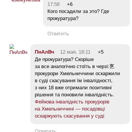
17:58
+6
Кого посадили за это? Где
прокуратура?
Ответить
ПнАлВч
12 мая, 18:11
+5
Де прокуратура? Скоріше
за все аналогічно стоїть в черзі:㐔
прокурори Хмельниччини оскаржили
в суді скасування їм інвалідності,
з них 18 вже отримали позитивні
рішення та поновили інвалідність.
Фейкова інвалідність прокурорів
на Хмельниччині — посадовці
оскаржують скасування у суді
Ответить