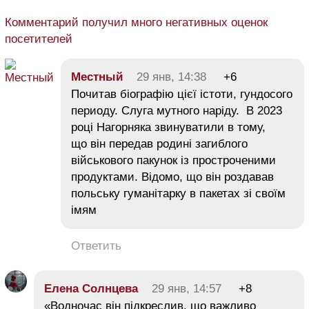
Комментарий получил много негативных оценок
посетителей
Местный
29 янв, 14:38
+6
Почитав біографію цієї істоти, гундосого
периоду. Слуга мутного наріду. В 2023
році Нагорняка звинуватили в тому,
що він передав родині загиблого
військового пакунок із простроченими
продуктами. Відомо, що він роздавав
польську гуманітарку в пакетах зі своїм
імям
Ответить
Елена Солнцева
29 янв, 14:57
+8
«Водночас він підкреслив, що важливо