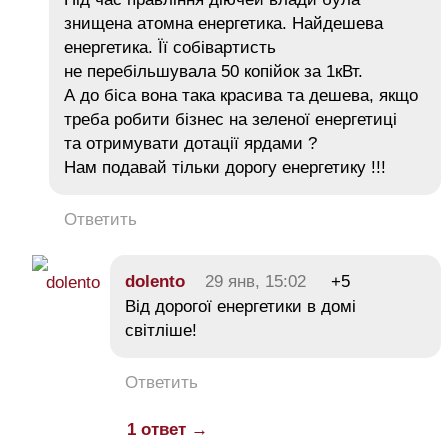
знищена атомна енергетика. Найдешева
енергетика. Її собівартисть
не перебільшувала 50 копійок за 1кВт.
А до біса вона така красива та дешева, якщо
треба робити бізнес на зеленої енергетиці
та отримувати дотації ярдами ?
Нам подавай тільки дорогу енергетику !!!
Ответить
dolento
29 янв, 15:02
+5
Від дорогої енергетики в домі
світліше!
Ответить
1 ответ →