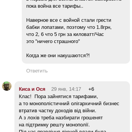
пока война все тарифы..
Наверное все с войной стали грести
бабки лопатами, поэтому что 1.8грн,
что 2, 6 что 5 грн за киловатт/Час
это "ничего страшного"
Когда же они накушаются?!
Ответить
Киса и Ося
29 янв, 14:17
+6
Клас! Пора зайнятися тарифами,
а то монополістичний олігархичний бизнес
втратив частку доходів від війни.
А з лохів треба назбирати грошенят
на підтримку решту монополії.
Під час правління діючей влади була