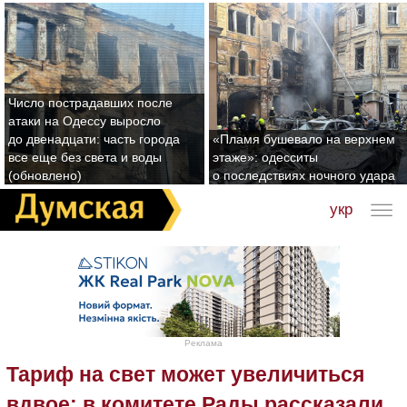
Число пострадавших после
атаки на Одессу выросло
до двенадцати: часть города
«Пламя бушевало на верхнем
все еще без света и воды
этаже»: одесситы
(обновлено)
о последствиях ночного удара
укр
Реклама
Тариф на свет может увеличиться
вдвое: в комитете Рады рассказали