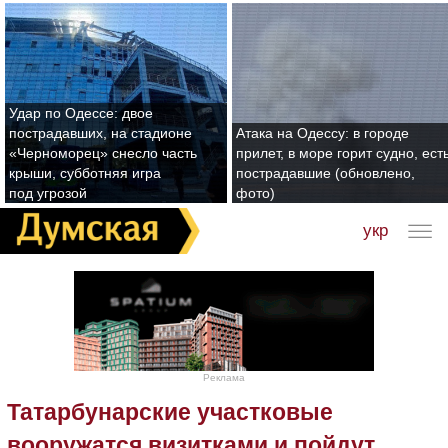
Удар по Одессе: двое
пострадавших, на стадионе
Атака на Одессу: в городе
«Черноморец» снесло часть
прилет, в море горит судно, ест
крыши, субботняя игра
пострадавшие (обновлено,
под угрозой
фото)
укр
Реклама
Татарбунарские участковые
вооружатся визитками и пойдут