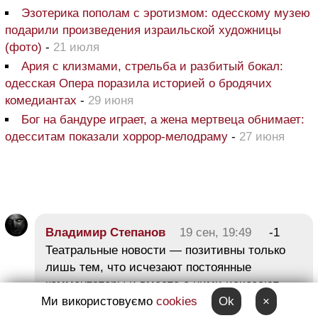
Эзотерика пополам с эротизмом: одесскому музею
подарили произведения израильской художницы
(фото)
-
21 июля
Ария с клизмами, стрельба и разбитый бокал:
одесская Опера поразила историей о бродячих
комедиантах
-
29 июня
Бог на бандуре играет, а жена мертвеца обнимает:
одесситам показали хоррор-мелодраму
-
27 июня
Владимир Степанов
19 сен, 19:49
-1
Театральные новости — позитивны только
лишь тем, что исчезают постоянные
комментаторы и вместе с ними исчезают
Ми використовуємо
cookies
Ok
×
грубость и оскорбления…