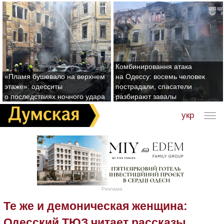
Комбинировання атака
«Пламя бушевало на верхнем
на Одессу: восемь человек
этаже»: одесситы
пострадали, спасатели
о последствиях ночного удара
разбирают завалы
укр
Реклама
Те же и демоническая женщина:
Одесский ТЮЗ читает рассказы