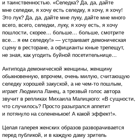
и таинственностью. «Селедка? Да, да, дайте
мне селедки, я хочу есть селедку, я хочу, я хочу!
Это лук? Да, да, дайте мне луку, дайте мне много
всего, всего, селедки, луку, я хочу есть, я хочу
пошлости, скорее… больше… больше, смотрите
все… я ем селедку!» — устраивает демоническая
сцену в ресторане, а официанты юные трепещут,
не зная, как угодить буйной посетительнице…
Антипода демонической женщины, женщину
обыкновенную, впрочем, очень милую, считающую
селедку хорошей закуской, а не чем-то пошлым,
играет Людмила Ланец, а трезвый голос автора
звучит в репликах Михаила Малицкого: «В сущности,
что случилось? Просто разыгрался аппетит
и потянуло на солененькое! А какой эффект!».
Целая галерея женских образов разворачивается
перед публикой, и в каждую даму зритель