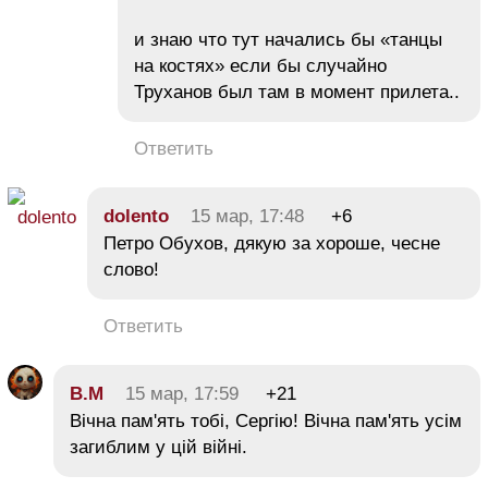
и знаю что тут начались бы «танцы
на костях» если бы случайно
Труханов был там в момент прилета..
Ответить
dolento
15 мар, 17:48
+6
Петро Обухов, дякую за хороше, чесне
слово!
Ответить
В.М
15 мар, 17:59
+21
Вічна пам'ять тобі, Сергію! Вічна пам'ять усім
загиблим у цій війні.