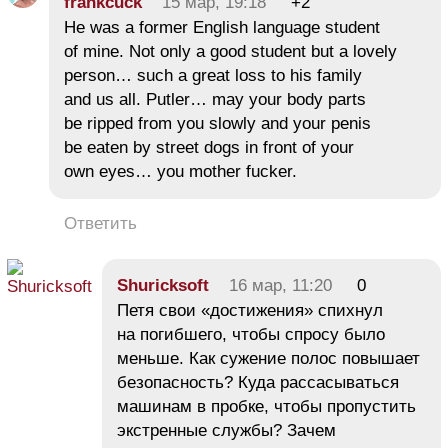
frankcuck
15 мар, 19:18
+2
He was a former English language student
of mine. Not only a good student but a lovely
person… such a great loss to his family
and us all. Putler… may your body parts
be ripped from you slowly and your penis
be eaten by street dogs in front of your
own eyes… you mother fucker.
Ответить
Shuricksoft
16 мар, 11:20
0
Петя свои «достижения» спихнул
на погибшего, чтобы спросу было
меньше. Как сужение полос повышает
безопасность? Куда рассасываться
машинам в пробке, чтобы пропустить
экстренные службы? Зачем