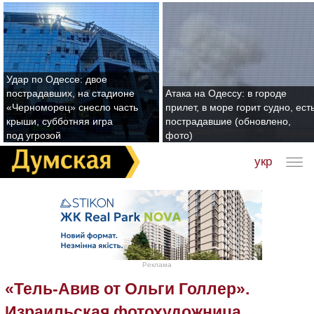
Удар по Одессе: двое
пострадавших, на стадионе
Атака на Одессу: в городе
«Черноморец» снесло часть
прилет, в море горит судно, ест
крыши, субботняя игра
пострадавшие (обновлено,
под угрозой
фото)
укр
Реклама
«Тель-Авив от Ольги Голлер».
Израильская фотохудожница