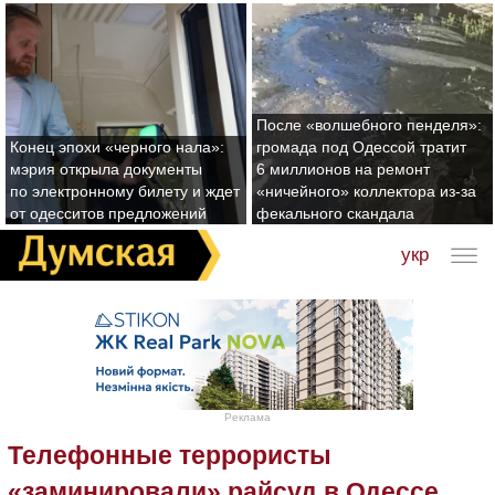
После «волшебного пенделя»:
Конец эпохи «черного нала»:
громада под Одессой тратит
мэрия открыла документы
6 миллионов на ремонт
по электронному билету и ждет
«ничейного» коллектора из-за
от одесситов предложений
фекального скандала
укр
Реклама
Телефонные террористы
«заминировали» райсуд в Одессе