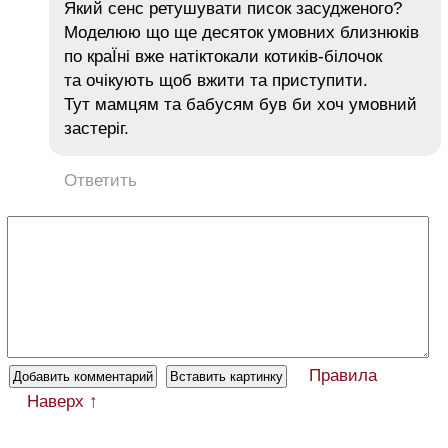
Який сенс ретушувати писок засудженого?
Моделюю що ще десяток умовних близнюків
по краЇні вже натіктокали котиків-білочок
та очікують щоб вжити та приступити.
Тут мамцям та бабусям був би хоч умовний
застеріг.
Ответить
Правила
Наверх ↑