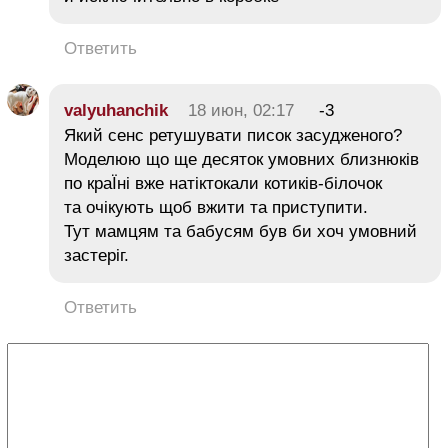
Ответить
valyuhanchik
18 июн, 02:17
-3
Який сенс ретушувати писок засудженого?
Моделюю що ще десяток умовних близнюків
по краЇні вже натіктокали котиків-білочок
та очікують щоб вжити та приступити.
Тут мамцям та бабусям був би хоч умовний
застеріг.
Ответить