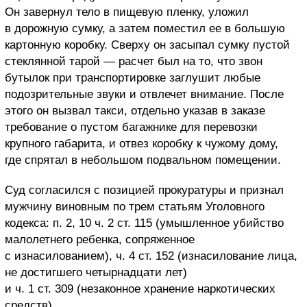
Он завернул тело в пищевую пленку, уложил
в дорожную сумку, а затем поместил ее в большую
картонную коробку. Сверху он засыпал сумку пустой
стеклянной тарой — расчет был на то, что звон
бутылок при транспортировке заглушит любые
подозрительные звуки и отвлечет внимание. После
этого он вызвал такси, отдельно указав в заказе
требование о пустом багажнике для перевозки
крупного габарита, и отвез коробку к чужому дому,
где спрятал в небольшом подвальном помещении.
Суд согласился с позицией прокуратуры и признал
мужчину виновным по трем статьям Уголовного
кодекса: п. 2, 10 ч. 2 ст. 115 (умышленное убийство
малолетнего ребенка, сопряженное
с изнасилованием), ч. 4 ст. 152 (изнасилование лица,
не достигшего четырнадцати лет)
и ч. 1 ст. 309 (незаконное хранение наркотических
средств).