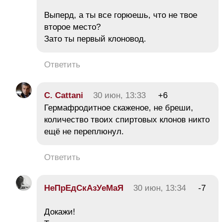
Выперд, а ты все горюешь, что не твое
второе место?
Зато ты первый клоновод.
Ответить
C. Cattani
30 июн, 13:33
+6
Гермафродитное скаженое, не бреши,
количество твоих спиртовых клонов никто
ещё не переплюнул.
Ответить
НеПрЕдСкАзУеМаЯ
30 июн, 13:34
-7
Докажи!