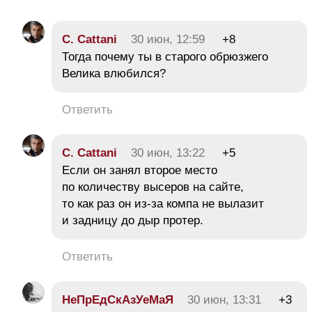
C. Cattani
30 июн, 12:59
+8
Тогда почему ты в старого обрюзжего
Велика влюбился?
Ответить
C. Cattani
30 июн, 13:22
+5
Если он занял второе место
по количеству высеров на сайте,
то как раз он из-за компа не вылазит
и задницу до дыр протер.
Ответить
НеПрЕдСкАзУеМаЯ
30 июн, 13:31
+3