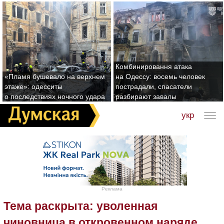
Комбинировання атака
«Пламя бушевало на верхнем
на Одессу: восемь человек
этаже»: одесситы
пострадали, спасатели
о последствиях ночного удара
разбирают завалы
укр
Реклама
Тема раскрыта: уволенная
чиновница в откровенном наряде