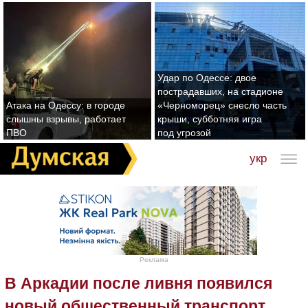
Удар по Одессе: двое
пострадавших, на стадионе
Атака на Одессу: в городе
«Черноморец» снесло часть
слышны взрывы, работает
крыши, субботняя игра
ПВО
под угрозой
укр
Реклама
В Аркадии после ливня появился
новый общественный транспорт