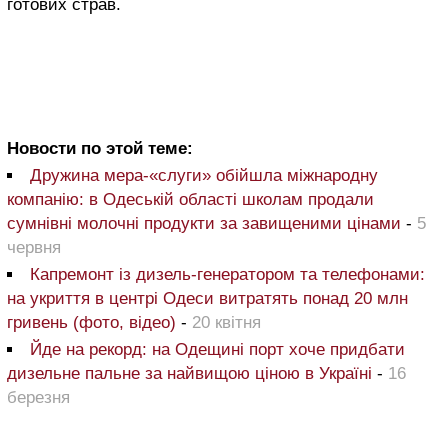
готових страв.
Новости по этой теме:
Дружина мера-«слуги» обійшла міжнародну
компанію: в Одеській області школам продали
сумнівні молочні продукти за завищеними цінами
-
5
червня
Капремонт із дизель-генератором та телефонами:
на укриття в центрі Одеси витратять понад 20 млн
гривень (фото, відео)
-
20 квітня
Йде на рекорд: на Одещині порт хоче придбати
дизельне пальне за найвищою ціною в Україні
-
16
березня