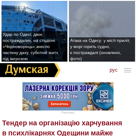
Удар по Одесі: двоє
постраждалих, на стадіоні
Атака на Одесу: у місті приліт,
«Чорноморець» знесло
у морі горить судно,
частину даху, суботній матч
є постраждалі (оновлено,
під загрозою
фото)
рус
Реклама
Тендер на організацію харчування
в психлікарнях Одещини майже