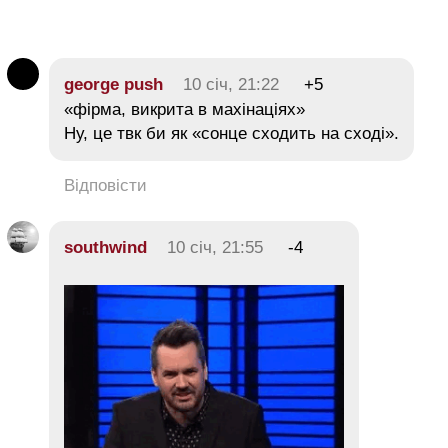
george push
10 січ, 21:22
+5
«фірма, викрита в махінаціях»
Ну, це твк би як «сонце сходить на сході».
Відповісти
southwind
10 січ, 21:55
-4