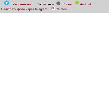
Telegram-канал
Застосунок:
iPhone
Android
Надіслати фото через telegram
Patreon