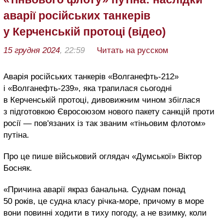
аварії російських танкерів
у Керченській протоці (відео)
15 грудня 2024
, 22:59
Читать на русском
Аварія російських танкерів «Волганефть-212»
і «Волганефть-239», яка трапилася сьогодні
в Керченській протоці, дивовижним чином збіглася
з підготовкою Євросоюзом нового пакету санкцій проти
росії — пов'язаних із так званим «тіньовим флотом»
путіна.
Про це пише військовий оглядач «Думської» Віктор
Босняк.
«Причина аварії якраз банальна. Суднам понад
50 років, це судна класу річка-море, причому в море
вони повинні ходити в тиху погоду, а не взимку, коли