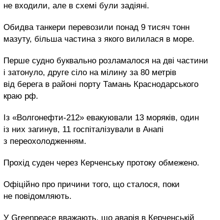
не входили, але в схемі були задіяні.
Обидва танкери перевозили понад 9 тисяч тонн
мазуту, більша частина з якого вилилася в море.
Перше судно буквально розламалося на дві частини
і затонуло, друге сіло на мілину за 80 метрів
від берега в районі порту Тамань Краснодарського
краю рф.
Із «Волгонефти-212» евакуювали 13 моряків, один
із них загинув, 11 госпіталізували в Анапі
з переохолодженням.
Прохід суден через Керченську протоку обмежено.
Офіційно про причини того, що сталося, поки
не повідомляють.
У Greenpeace вважають, що аварія в Керченській