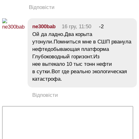
Відповісти
ne300bab
16 гру, 11:50
-2
Ой да ладно.Два корыта
утонули.Помниться мне в СШП рванула
нефтедобывающая платформа
Глубоководный горизонт.Из
нее вытекало 10 тыс тонн нефти
в сутки.Вот где реально экологическая
катастрофа.
Відповісти