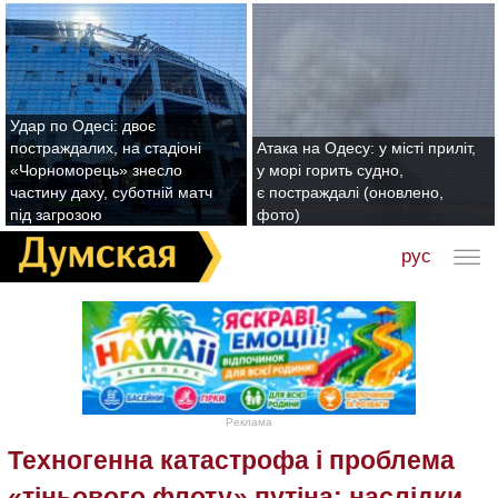
Удар по Одесі: двоє
постраждалих, на стадіоні
Атака на Одесу: у місті приліт,
«Чорноморець» знесло
у морі горить судно,
частину даху, суботній матч
є постраждалі (оновлено,
під загрозою
фото)
рус
Реклама
Техногенна катастрофа і проблема
«тіньового флоту» путіна: наслідки