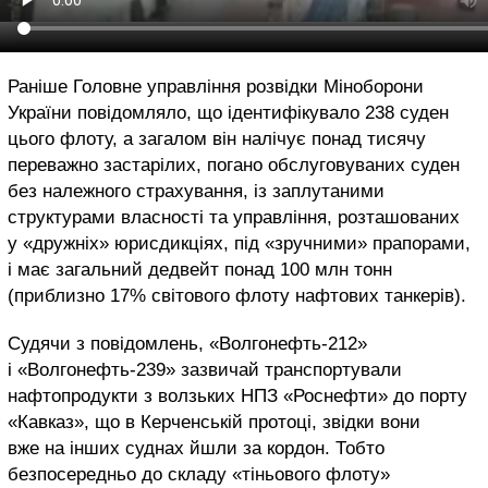
Раніше Головне управління розвідки Міноборони
України повідомляло, що ідентифікувало 238 суден
цього флоту, а загалом він налічує понад тисячу
переважно застарілих, погано обслуговуваних суден
без належного страхування, із заплутаними
структурами власності та управління, розташованих
у «дружніх» юрисдикціях, під «зручними» прапорами,
і має загальний дедвейт понад 100 млн тонн
(приблизно 17% світового флоту нафтових танкерів).
Судячи з повідомлень, «Волгонефть-212»
і «Волгонефть-239» зазвичай транспортували
нафтопродукти з волзьких НПЗ «Роснефти» до порту
«Кавказ», що в Керченській протоці, звідки вони
вже на інших суднах йшли за кордон. Тобто
безпосередньо до складу «тіньового флоту»