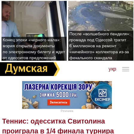
После «волшебного пенделя»:
Конец эпохи «черного нала»:
громада под Одессой тратит
мэрия открыла документы
6 миллионов на ремонт
по электронному билету и ждет
«ничейного» коллектора из-за
от одесситов предложений
фекального скандала
укр
Реклама
Теннис: одесситка Свитолина
проиграла в 1/4 финала турнира