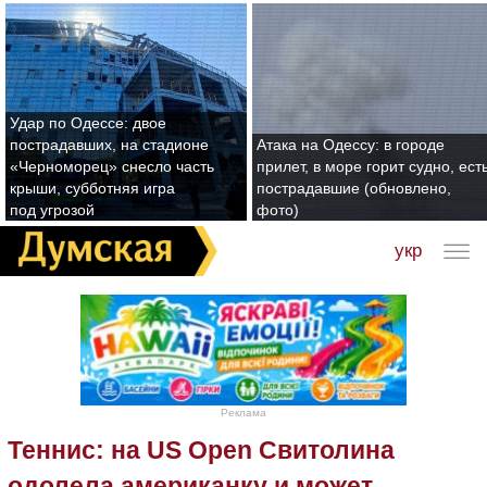
Удар по Одессе: двое
пострадавших, на стадионе
Атака на Одессу: в городе
«Черноморец» снесло часть
прилет, в море горит судно, ест
крыши, субботняя игра
пострадавшие (обновлено,
под угрозой
фото)
укр
Реклама
Теннис: на US Open Свитолина
одолела американку и может