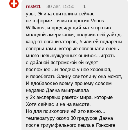
rss911
30 авг, 15:50
-1
увы, Элина свитолина сейчас
не в форме…и матч против Venus
Williams, и предыдущий матч против
молодой американки, получившей уайлд-
кард от организаторов, были ей подарены
соперницами, которые совершали очень
много невынужденных ошибок…играть
с дайаной ястремской ей будет
посложнее…и подача у неё хорошая,
и перебегать Элину свитолину она может,
И вдобавок ко всему прочему совсем
недавно Даяна выигрывала
у 2x экспервых ракеток мира, которые
Хотя сейчас и не на высоте,
Но для психологии ей это важно…
температуру около 30 градусов Даяна
после триумфального пекла в Гонконге