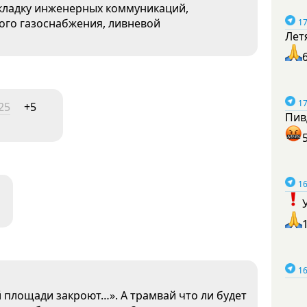
екладку инженерных коммуникаций,
ного газоснабжения, ливневой
17
Лет
17
25
+5
Пив
16
16
 площади закроют…». А трамвай что ли будет