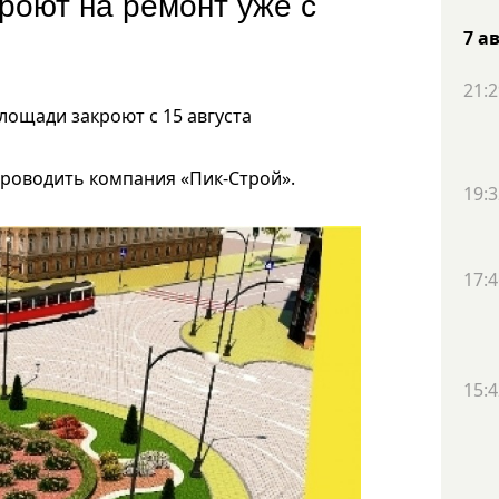
роют на ремонт уже с
7 а
21:2
ощади закроют с 15 августа
 проводить компания «Пик-Строй».
19:3
17:4
15:4