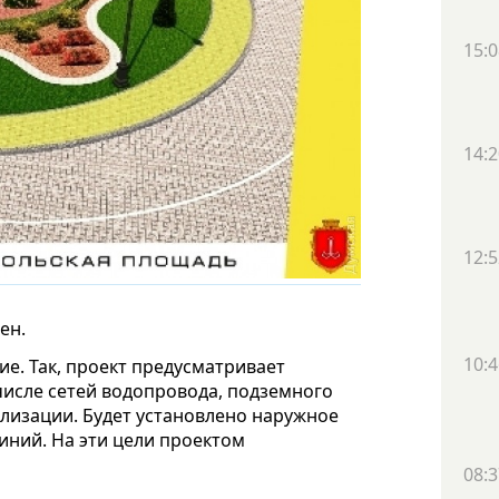
15:0
14:2
12:5
ен.
10:4
е. Так, проект предусматривает
числе сетей водопровода, подземного
лизации. Будет установлено наружное
иний. На эти цели проектом
08:3