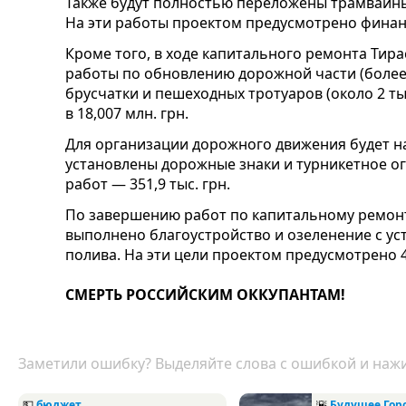
Также будут полностью переложены трамвайные
На эти работы проектом предусмотрено финанс
Кроме того, в ходе капитального ремонта Ти
работы по обновлению дорожной части (более 3
брусчатки и пешеходных тротуаров (около 2 тыс
в 18,007 млн. грн.
Для организации дорожного движения будет н
установлены дорожные знаки и турникетное ог
работ — 351,9 тыс. грн.
По завершению работ по капитальному ремон
выполнено благоустройство и озеленение с у
полива. На эти цели проектом предусмотрено 49
СМЕРТЬ РОССИЙСКИМ ОККУПАНТАМ!
Заметили ошибку? Выделяйте слова с ошибкой и нажи
💵
бюджет
🌇
Будущее Гор