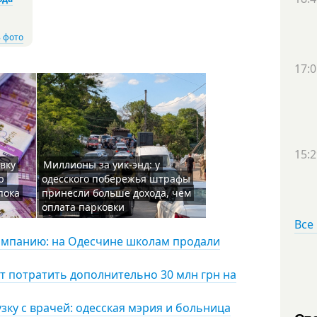
 фото
17:0
15:2
вку
Миллионы за уик-энд: у
ю
одесского побережья штрафы
пока
принесли больше дохода, чем
оплата парковки
Все
омпанию: на Одесчине школам продали
ят потратить дополнительно 30 млн грн на
узку с врачей: одесская мэрия и больница