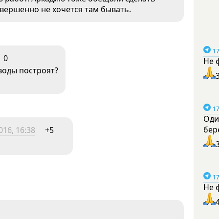
овершенно не хочется там бывать.
17
0
Не 
воды построят?
17
Оди
бер
016, 16:38
+5
17
Не 