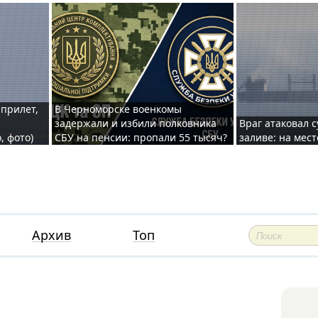
 прилет,
В Черноморске военкомы
задержали и избили полковника
Враг атаковал 
, фото)
СБУ на пенсии: пропали 55 тысяч?
заливе: на мес
Архив
Топ