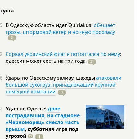
вгуста
9
В Одесскую область идет Quiriakus:
обещает
грозы, штормовой ветер и ночную прохладу
3
2
Сорвал украинский флаг и потоптался по нему
:
одессит может сесть на три
года
21
6
Удары по Одесскому заливу: шахеды
атаковали
большой сухогруз, принадлежащий крупной
немецкой компании
3
2
Удар по Одессе:
двое
пострадавших, на стадионе
«Черноморец» снесло часть
крыши
, субботняя игра под
угрозой
8