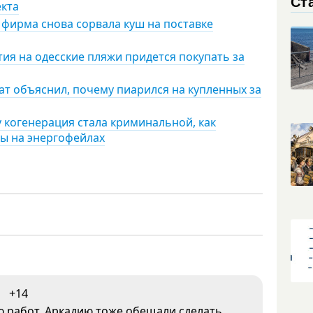
Ст
екта
 фирма снова сорвала куш на поставке
ия на одесские пляжи придется покупать за
тат объяснил, почему пиарился на купленных за
 когенерация стала криминальной, как
ы на энергофейлах
+14
 работ. Аркадию тоже обещали сделать