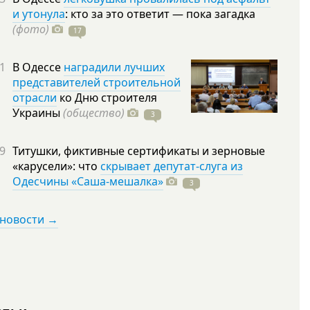
и утонула
: кто за это ответит — пока загадка
(фото)
17
1
В Одессе
наградили лучших
представителей строительной
отрасли
ко Дню строителя
Украины
(общество)
3
9
Титушки, фиктивные сертификаты и зерновые
«карусели»: что
скрывает депутат-слуга из
Одесчины «Саша-мешалка»
3
 новости →