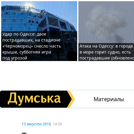
Удар по Одессе: двое
пострадавших, на стадионе
«Черноморец» снесло часть
Атака на Одессу: в городе
крыши, субботняя игра
в море горит судно, есть
под угрозой
пострадавшие (обновлено
Материалы
13 августа 2016
, 14:50