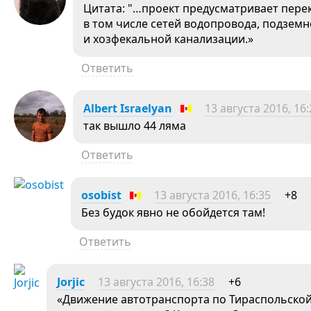
Цитата: "…проект предусматривает пер
в том числе сетей водопровода, подзем
и хозфекальной канализации.»
Ответить
Albert Israelyan
13 августа 2016, 16:
так вышло 44 ляма
Ответить
osobist
13 августа 2016, 16:35
+8
Без будок явно не обойдется там!
Ответить
Jorjic
13 августа 2016, 16:38
+6
«Движение автотранспорта по Тираспольской