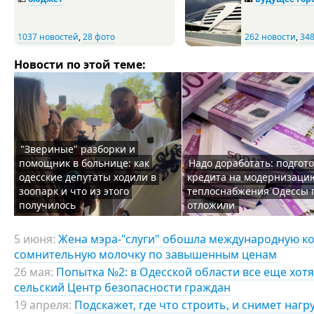
1037 новостей
,
28 фото
262 новости
,
348
Новости по этой теме:
"Звериные" разборки и
помощник в больнице: как
Надо доработать: подгото
одесские депутаты ходили в
кредита на модернизаци
зоопарк и что из этого
теплоснабжения Одессы 
получилось
отложили
5 июня:
Жена мэра-"слуги" обошла международную к
сомнительную молочку по завышенным ценам
26 мая:
Попытка №2: в Одесской области все еще хот
сельский Центр безопасности граждан
19 апреля:
Подскажет, где что строить, и снимет нагр