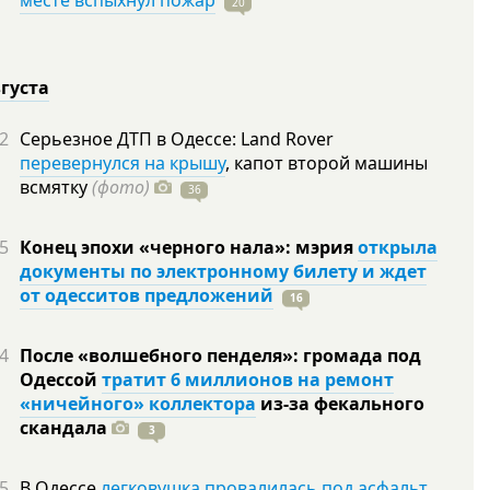
месте вспыхнул пожар
20
вгуста
2
Серьезное ДТП в Одессе: Land Rover
перевернулся на крышу
, капот второй машины
всмятку
(фото)
36
5
Конец эпохи «черного нала»: мэрия
открыла
документы по электронному билету и ждет
от одесситов предложений
16
4
После «волшебного пенделя»: громада под
Одессой
тратит 6 миллионов на ремонт
«ничейного» коллектора
из-за фекального
скандала
3
5
В Одессе
легковушка провалилась под асфальт