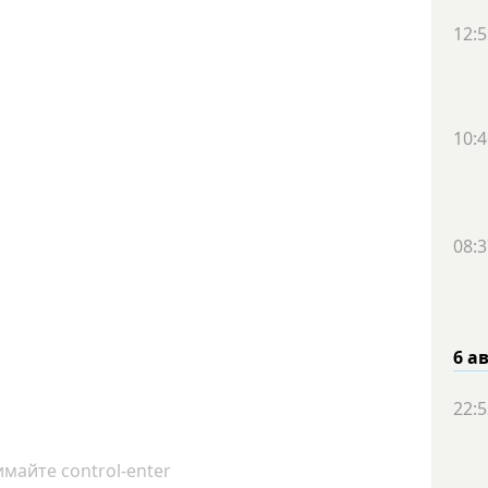
12:5
10:4
08:3
6 а
22:5
майте control-enter