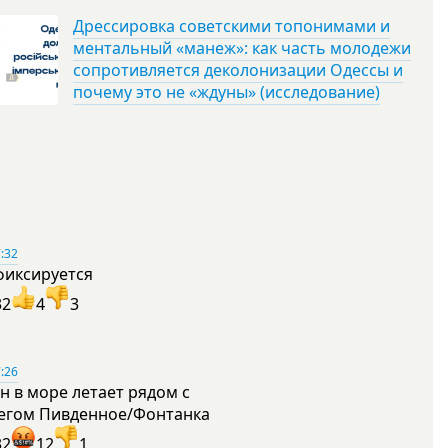
Дрессировка советскими топонимами и
ментальный «манеж»: как часть молодежи
сопротивляется деколонизации Одессы и
почему это не «ждуны» (исследование)
:32
фиксируется
32
4
3
:26
н в море летает рядом с
егом Пивденное/Фонтанка
32
12
1