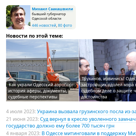
Михаил Саакашвили
бывший губернатор
Одесской области
446 новостей
,
80 фото
Новости по этой теме:
Труханов, извинись! Оде
Как украли Одесский аэропорт:
застройщик одолел мэра 
история аферы, документы,
судебном деле о защите ч
судебные перспективы
достоинства
4 июля 2023:
Украина вызвала грузинского посла из-
21 июня 2023:
Суд вернул в кресло уволенного замна
государство должно ему более 700 тысяч грн
4 января 2023:
В Одессе митинговали в поддержку Ми