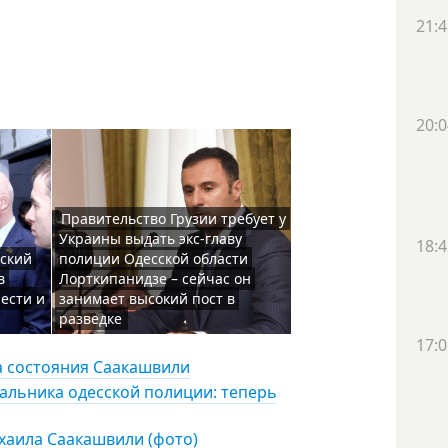
21:4
20:0
Правительство Грузии требует у
Украины выдать экс-главу
18:4
сский
полиции Одесской области
в
Лорткипанидзе – сейчас он
ести и
занимает высокий пост в
разведке
17:0
за состояния Саакашвили
чальника одесской полиции: теперь
хаила Саакашвили (фото)