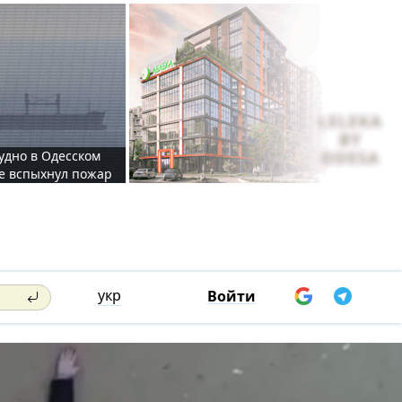
судно в Одесском
те вспыхнул пожар
укр
Войти