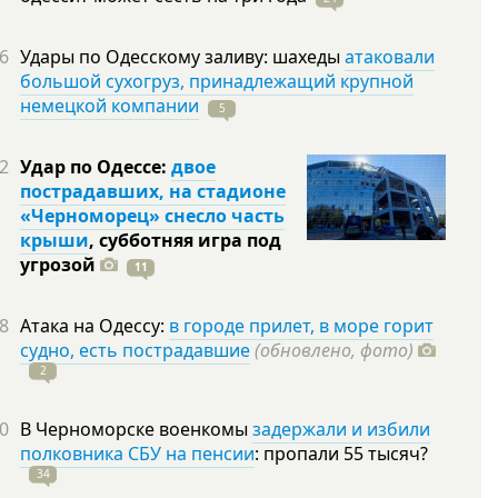
6
Удары по Одесскому заливу: шахеды
атаковали
большой сухогруз, принадлежащий крупной
немецкой компании
5
2
Удар по Одессе:
двое
пострадавших, на стадионе
«Черноморец» снесло часть
крыши
, субботняя игра под
угрозой
11
8
Атака на Одессу:
в городе прилет, в море горит
судно, есть пострадавшие
(обновлено, фото)
2
0
В Черноморске военкомы
задержали и избили
полковника СБУ на пенсии
: пропали 55
тысяч?
34