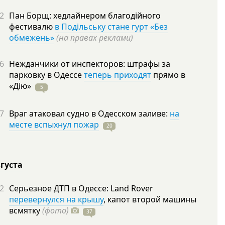
2
Пан Борщ: хедлайнером благодійного
фестивалю
в Подільську стане гурт «Без
обмежень»
(на правах реклами)
6
Нежданчики от инспекторов: штрафы за
парковку в Одессе
теперь приходят
прямо в
«Дію»
5
7
Враг атаковал судно в Одесском заливе:
на
месте вспыхнул пожар
20
вгуста
2
Серьезное ДТП в Одессе: Land Rover
перевернулся на крышу
, капот второй машины
всмятку
(фото)
37