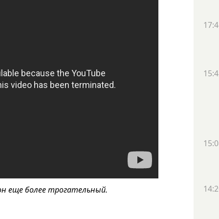
17:4
15:4
15:0
14:2
он еще более трогательный.