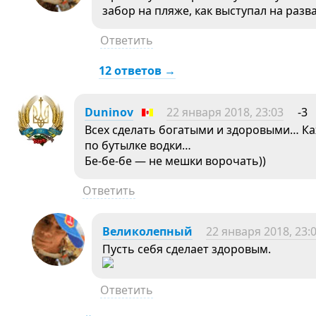
забор на пляже, как выступал на раз
Ответить
12 ответов →
Duninov
22 января 2018, 23:03
-3
Всех сделать богатыми и здоровыми… Ка
по бутылке водки…
Бе-бе-бе — не мешки ворочать))
Ответить
Великолепный
22 января 2018, 23:
Пусть себя сделает здоровым.
Ответить