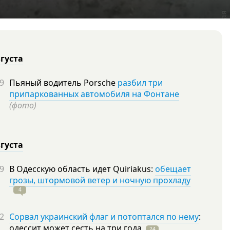
вгуста
9
Пьяный водитель Porsche
разбил три
припаркованных автомобиля на Фонтане
(фото)
вгуста
9
В Одесскую область идет Quiriakus:
обещает
грозы, штормовой ветер и ночную прохладу
4
2
Сорвал украинский флаг и потоптался по нему
:
одессит может сесть на три
года
24