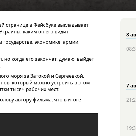
й странице в Фейсбуке выкладывает
краины, каким он его видит.
8 а
 государстве, экономике, армии,
08:3
, но когда его закончат, думаю, выйдет
.
ного моря за Затокой и Сергеевкой.
нов, который можно устроить в этом
7 а
ятки тысяч рабочих мест.
олову автору фильма, что в итоге
21:2
19:3