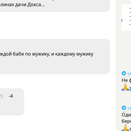
валинах дачи Докса…
ждой бабе по мужику, и каждому мужику
17
Не 
09
-4
17
Оди
бер