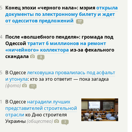
5
Конец эпохи «черного нала»: мэрия
открыла
документы по электронному билету и ждет
от одесситов предложений
17
4
После «волшебного пенделя»: громада под
Одессой
тратит 6 миллионов на ремонт
«ничейного» коллектора
из-за фекального
скандала
3
5
В Одессе
легковушка провалилась под асфальт
и утонула
: кто за это ответит — пока загадка
(фото)
17
1
В Одессе
наградили лучших
представителей строительной
отрасли
ко Дню строителя
Украины
(общество)
3