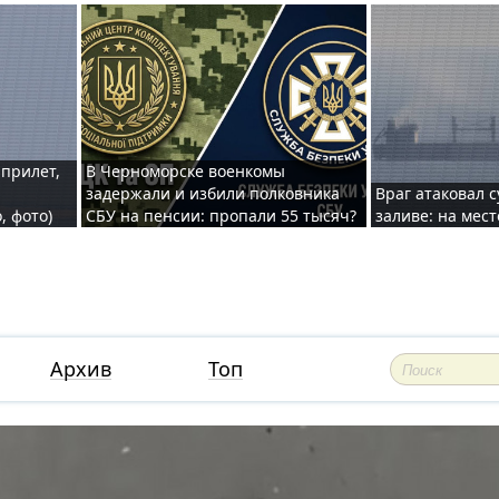
 прилет,
В Черноморске военкомы
задержали и избили полковника
Враг атаковал 
, фото)
СБУ на пенсии: пропали 55 тысяч?
заливе: на мес
Архив
Топ