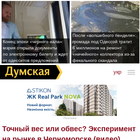
После «волшебного пенделя»:
Конец эпохи «черного нала»:
громада под Одессой тратит
мэрия открыла документы
6 миллионов на ремонт
по электронному билету и ждет
«ничейного» коллектора из-за
от одесситов предложений
фекального скандала
укр
Реклама
Точный вес или обвес? Эксперимент
на рынке в Черноморске (видео)