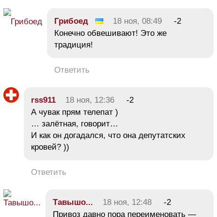
Грибоед
18 ноя, 08:49
-2
Конечно обвешивают! Это же
традиция!
Ответить
rss911
18 ноя, 12:36
-2
А чувак прям телепат )
… залётная, говорит…
И как он догадался, что она депутатских
кровей? ))
Ответить
Тавышо...
18 ноя, 12:48
-2
Привоз давно пора переименовать —