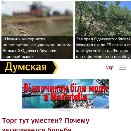
«Никаких альтернатив
Зампред Одесского облсове
не появится»: как удары по портам
захватил около 25 соток и с
Большой Одессы обрушили
элитную землю на Фонтане:
зерновой рынок
она оформлена на покойну
укр
Реклама
Торг тут уместен? Почему
затягивается борьба