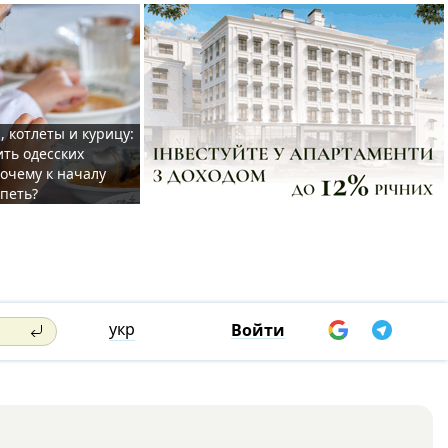
, котлеты и курицу:
ить одесских
очему к началу
спеть?
укр
Войти