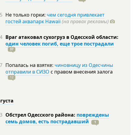
5
Не только горки:
чем сегодня привлекает
гостей аквапарк Hawaii
(на правах рекламы)
4
Враг атаковал сухогруз в Одесской области:
один человек погиб, еще трое пострадали
37
7
Попалась на взятке:
чиновницу из Одесчины
отправили в СИЗО
с правом внесения залога
12
вгуста
3
Обстрел Одесского района:
повреждены
семь домов, есть пострадавший
1