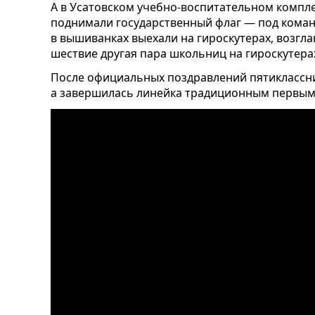
А в Усатовском учебно-воспитательном компл
поднимали государственный флаг — под кома
в вышиванках выехали на гироскутерах, возгл
шествие другая пара школьниц на гироскутера
После официальных поздравлений пятиклассни
а завершилась линейка традиционным первым