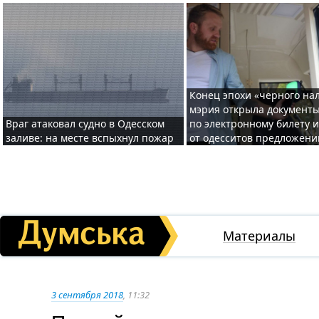
Конец эпохи «черного нал
мэрия открыла документ
Враг атаковал судно в Одесском
по электронному билету 
заливе: на месте вспыхнул пожар
от одесситов предложени
Материалы
3 сентября 2018
, 11:32