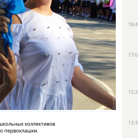
18:4
17:0
15:2
13:3
школьных коллективов
о первоклашки.