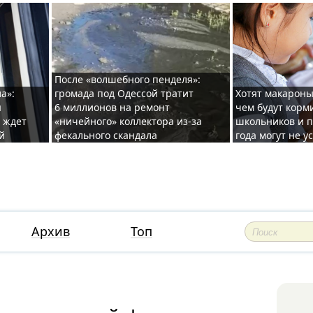
После «волшебного пенделя»:
а»:
громада под Одессой тратит
Хотят макароны
ы
6 миллионов на ремонт
чем будут корм
и ждет
«ничейного» коллектора из-за
школьников и п
й
фекального скандала
года могут не у
Архив
Топ