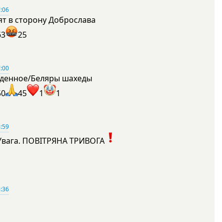
:06
ят в сторону Доброслава
63
25
:00
денное/Беляры шахеды
50
45
1
1
:59
Увага. ПОВІТРЯНА ТРИВОГА
1
:36