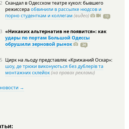
2
Скандал в Одесском театре кукол: бывшего
режиссера
обвинили в рассылке нюдсов и
порно студенткам и коллегам
(видео)
10
3
«Никаких альтернатив не появится»: как
удары по портам Большой Одессы
обрушили зерновой рынок
24
5
Цирк на льоду представляє «Крижаний Оскар»:
шоу, де трюки виконуються без дублерів та
монтажних склейок
(на правах реклами)
 новости →
атьи: