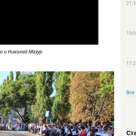
21:3
19:0
о и Николай Мазур
17:2
Все
Ст