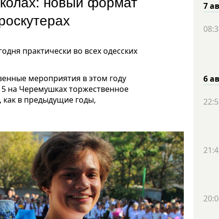
школах: новый формат
7 а
роскутерах
08:3
одня практически во всех одесских
енные мероприятия в этом году
6 а
№ 5 на Черемушках торжественное
 как в предыдущие годы,
22:5
21:4
20:0