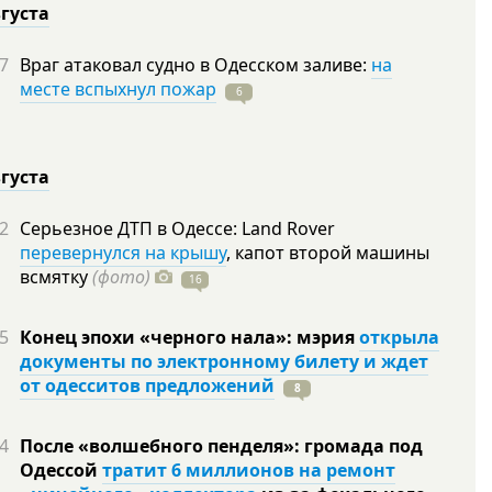
вгуста
7
Враг атаковал судно в Одесском заливе:
на
месте вспыхнул пожар
6
вгуста
2
Серьезное ДТП в Одессе: Land Rover
перевернулся на крышу
, капот второй машины
всмятку
(фото)
16
5
Конец эпохи «черного нала»: мэрия
открыла
документы по электронному билету и ждет
от одесситов предложений
8
4
После «волшебного пенделя»: громада под
Одессой
тратит 6 миллионов на ремонт