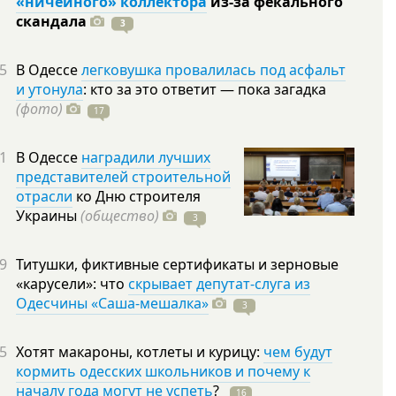
«ничейного» коллектора
из-за фекального
скандала
3
5
В Одессе
легковушка провалилась под асфальт
и утонула
: кто за это ответит — пока загадка
(фото)
17
1
В Одессе
наградили лучших
представителей строительной
отрасли
ко Дню строителя
Украины
(общество)
3
9
Титушки, фиктивные сертификаты и зерновые
«карусели»: что
скрывает депутат-слуга из
Одесчины «Саша-мешалка»
3
5
Хотят макароны, котлеты и курицу:
чем будут
кормить одесских школьников и почему к
началу года могут не успеть
?
16