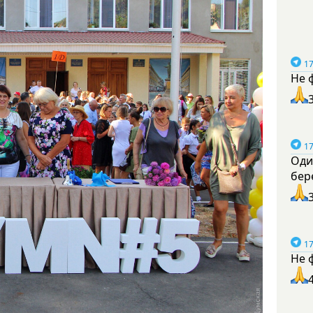
17
Не 
17
Оди
бер
17
Не 