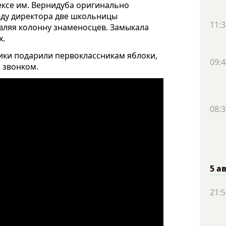
ексе им. Вернидуба оригинально
нду директора две школьницы
11:3
авляя колонну знаменосцев. Замыкала
х.
ки подарили первоклассникам яблоки,
09:4
 звонком.
08:3
5 а
21:5