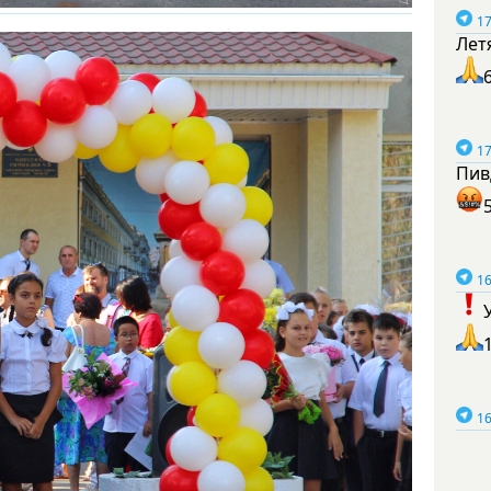
17
Лет
17
Пив
16
16