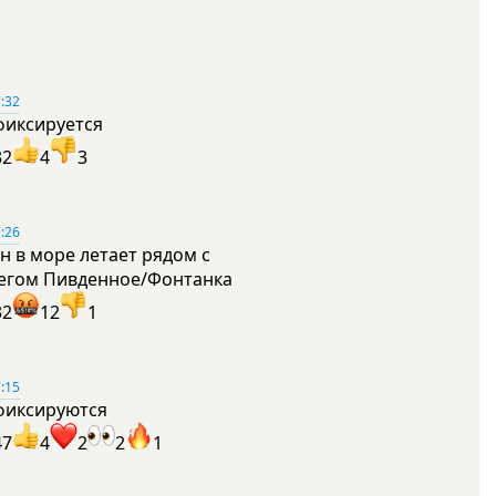
:32
фиксируется
32
4
3
:26
н в море летает рядом с
егом Пивденное/Фонтанка
32
12
1
:15
фиксируются
47
4
2
2
1