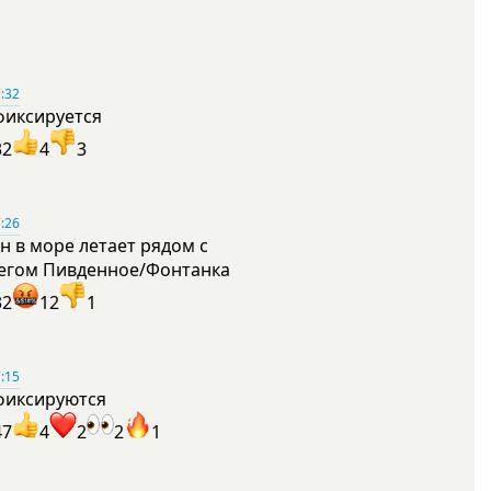
:32
фиксируется
32
4
3
:26
н в море летает рядом с
егом Пивденное/Фонтанка
32
12
1
:15
фиксируются
47
4
2
2
1