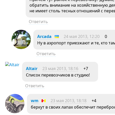
обратить внимание на хозяйственную дея
не имеет столь тесных отношений с пере
Ответить
Arcada
24 мая 2013, 12:20
0
Ну в аэропорт приезжают и те, кто т
Ответить
Altair
23 мая 2013, 18:16
+7
Список перевозчиков в студию!
Ответить
wm
23 мая 2013, 18:18
+4
беркут в своих лапах обеспечит перебро