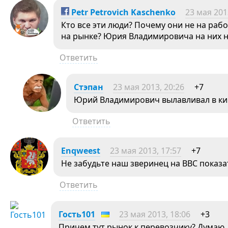
Petr Petrovich Kaschenko
23 мая 201
Кто все эти люди? Почему они не на раб
на рынке? Юрия Владимировича на них н
Ответить
Стэпан
23 мая 2013, 20:26
+7
Юрий Владимирович вылавливал в ки
Ответить
Enqweest
23 мая 2013, 17:57
+7
Не забудьте наш зверинец на ВВС показа
Ответить
Гость101
23 мая 2013, 18:06
+3
Причем тут рынок к перевозчику? Думаю,