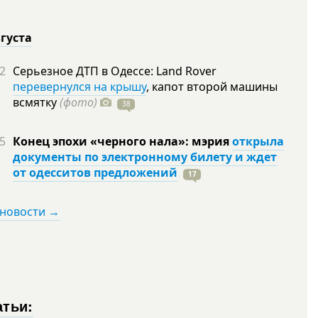
вгуста
2
Серьезное ДТП в Одессе: Land Rover
перевернулся на крышу
, капот второй машины
всмятку
(фото)
38
5
Конец эпохи «черного нала»: мэрия
открыла
документы по электронному билету и ждет
от одесситов предложений
17
 новости →
атьи: