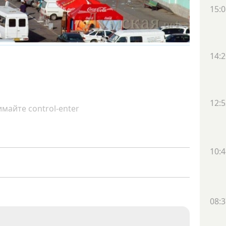
15:0
14:2
12:5
майте control-enter
10:4
08:3