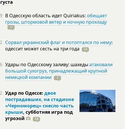
вгуста
9
В Одесскую область идет Quiriakus:
обещает
грозы, штормовой ветер и ночную прохладу
11
2
Сорвал украинский флаг и потоптался по нему
:
одессит может сесть на три
года
24
6
Удары по Одесскому заливу: шахеды
атаковали
большой сухогруз, принадлежащий крупной
немецкой компании
7
2
Удар по Одессе:
двое
пострадавших, на стадионе
«Черноморец» снесло часть
крыши
, субботняя игра под
угрозой
13