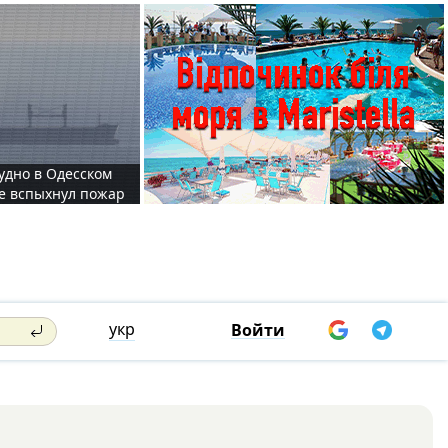
судно в Одесском
те вспыхнул пожар
укр
Войти