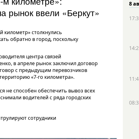
-м километре»:
8 а
на рынок ввели «Беркут»
17:3
-й километр» столкнулись
ать обратно в город, поскольку
14:2
оводителя центра связей
нко, в апреле рынок заключил договор
договор с предыдущим перевозчиков
 территорию «7-го километра».
11:4
ся не способен обеспечить вывоз всех
снимали водителей с ряда городских
08:3
атрулируют сотрудники