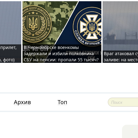
 прилет,
В Черноморске военкомы
задержали и избили полковника
Враг атаковал 
, фото)
СБУ на пенсии: пропали 55 тысяч?
заливе: на мес
Архив
Топ