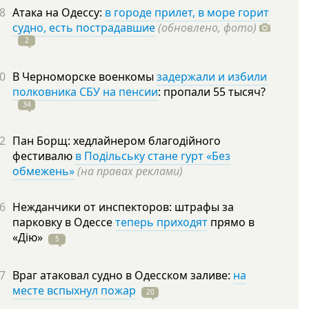
8
Атака на Одессу:
в городе прилет, в море горит
судно, есть пострадавшие
(обновлено, фото)
2
0
В Черноморске военкомы
задержали и избили
полковника СБУ на пенсии
: пропали 55
тысяч?
34
2
Пан Борщ: хедлайнером благодійного
фестивалю
в Подільську стане гурт «Без
обмежень»
(на правах реклами)
6
Нежданчики от инспекторов: штрафы за
парковку в Одессе
теперь приходят
прямо в
«Дію»
5
7
Враг атаковал судно в Одесском заливе:
на
месте вспыхнул пожар
20