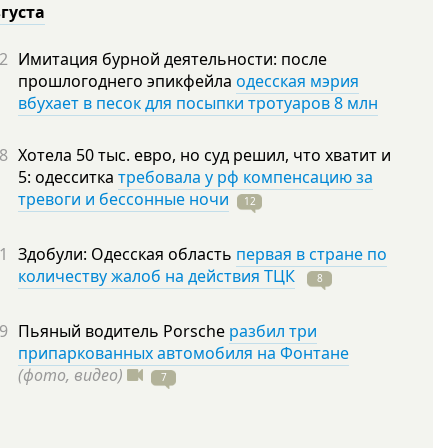
вгуста
2
Имитация бурной деятельности: после
прошлогоднего эпикфейла
одесская мэрия
вбухает в песок для посыпки тротуаров 8 млн
8
Хотела 50 тыс. евро, но суд решил, что хватит и
5: одесситка
требовала у рф компенсацию за
тревоги и бессонные ночи
12
1
Здобули: Одесская область
первая в стране по
количеству жалоб на действия ТЦК
8
9
Пьяный водитель Porsche
разбил три
припаркованных автомобиля на Фонтане
(фото, видео)
7