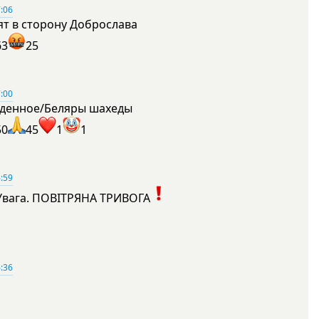
:06
ят в сторону Доброслава
63
25
:00
денное/Беляры шахеды
50
45
1
1
:59
Увага. ПОВІТРЯНА ТРИВОГА
1
:36