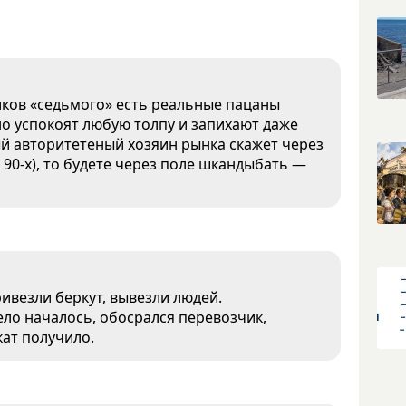
ников «седьмого» есть реальные пацаны
но успокоят любую толпу и запихают даже
й авторитетеный хозяин рынка скажет через
 90-х), то будете через поле шкандыбать —
ривезли беркут, вывезли людей.
дело началось, обосрался перевозчик,
кат получило.