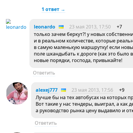
1 ответ →
leonardo
23 мая 2013, 17:50
+7
только зачем беркут?! у новых собствен
и в реальном количестве, которые реаль
в самую маленькую маршрутку! если новы
поле шкандыбать к дороге (как это было в
новые порядки, господа, привыкайте!
Ответить
alexej777
23 мая 2013, 17:56
+9
Лучше бы на тех автобусах на которых п
Вот такие у нас тендеры, выиграл, а как 
а руководство рынка цену выдавило и от
Ответить