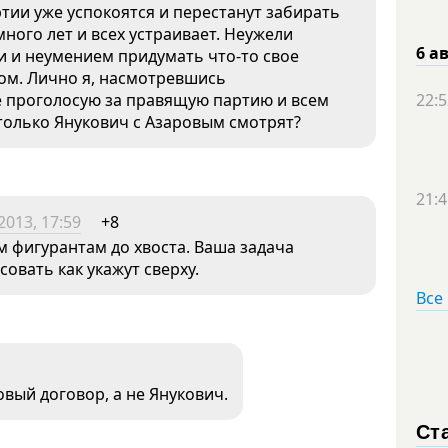
тии уже успокоятся и перестанут забирать
много лет и всех устраивает. Неужели
6 а
ти и неумением придумать что-то свое
ком. Лично я, насмотревшись
е проголосую за правящую партию и всем
22:5
 только Янукович с Азаровым смотрят?
21:4
2013, 17:59
+8
фигурантам до хвоста. Ваша задача
овать как укажут сверху.
Все
овый договор, а не Янукович.
Ст