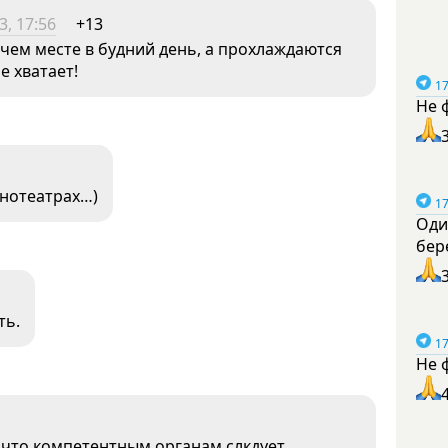
3, 17:56
+13
очем месте в будний день, а прохлаждаются
е хватает!
17
Не 
нотеатрах…)
17
Оди
бер
ть.
17
Не 
 что компетентным органам слкдует