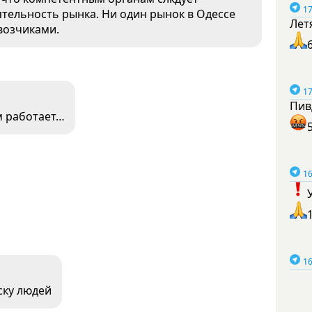
17
тельность рынка. Ни один рынок в Одессе
Лет
возчиками.
17
Пив
ам работает…
16
16
ску людей