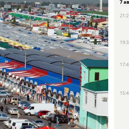
7 а
21:2
19:3
17:4
15:4