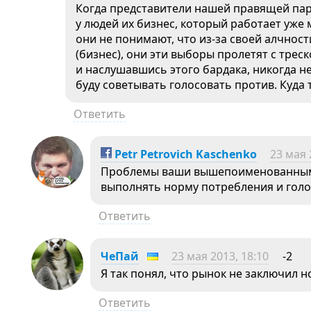
Когда представители нашей правящей пар
у людей их бизнес, который работает уже 
они не понимают, что из-за своей алчнос
(бизнес), они эти выборы пролетят с трес
и наслушавшись этого бардака, никогда н
буду советывать голосовать против. Куда
Ответить
Petr Petrovich Kaschenko
23 мая 
Проблемы ваши вышепоименованным 
выполнять норму потребления и голос
Ответить
ЧеПай
23 мая 2013, 18:10
-2
Я так понял, что рынок не заключил н
Ответить