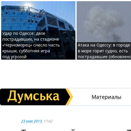
Удар по Одессе: двое
пострадавших, на стадионе
«Черноморец» снесло часть
Атака на Одессу: в городе
крыши, субботняя игра
в море горит судно, есть
под угрозой
пострадавшие (обновлено
Материалы
23 мая 2013
, 17:42