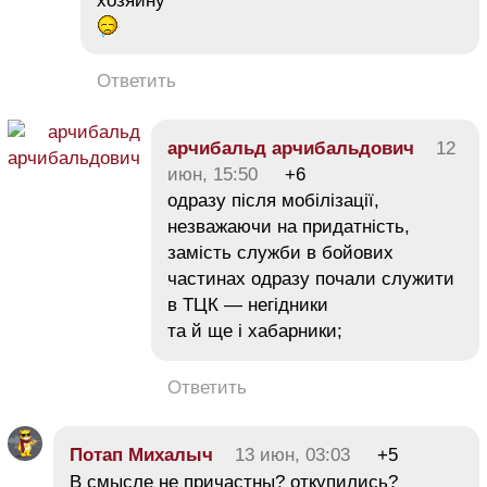
хозяину
Ответить
арчибальд арчибальдович
12
июн, 15:50
+6
одразу після мобілізації,
незважаючи на придатність,
замість служби в бойових
частинах одразу почали служити
в ТЦК — негідники
та й ще і хабарники;
Ответить
Потап Михалыч
13 июн, 03:03
+5
В смысле не причастны? откупились?