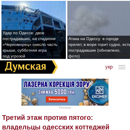
Удар по Одессе: двое
пострадавших, на стадионе
Атака на Одессу: в городе
«Черноморец» снесло часть
прилет, в море горит судно, ест
крыши, субботняя игра
пострадавшие (обновлено,
под угрозой
фото)
укр
Реклама
Третий этаж против пятого:
владельцы одесских коттеджей