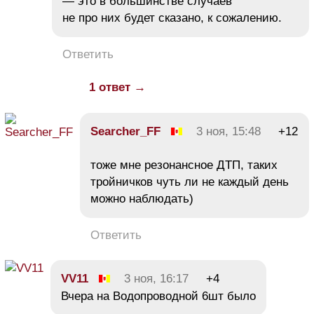
— это в большинстве случаев
не про них будет сказано, к сожалению.
Ответить
1 ответ →
Searcher_FF
3 ноя, 15:48
+12
тоже мне резонансное ДТП, таких
тройничков чуть ли не каждый день
можно наблюдать)
Ответить
VV11
3 ноя, 16:17
+4
Вчера на Водопроводной 6шт было