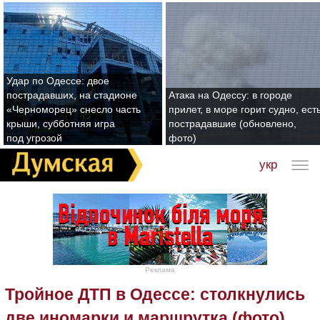
Удар по Одессе: двое
пострадавших, на стадионе
Атака на Одессу: в городе
«Черноморец» снесло часть
прилет, в море горит судно, ест
крыши, субботняя игра
пострадавшие (обновлено,
под угрозой
фото)
укр
Реклама
Тройное ДТП в Одессе: столкнулись
две иномарки и маршрутка (фото)