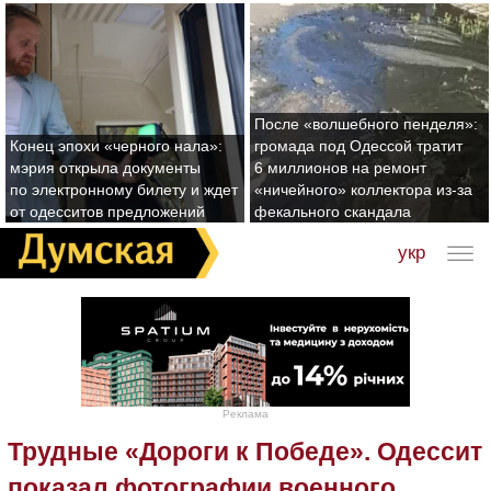
После «волшебного пенделя»:
Конец эпохи «черного нала»:
громада под Одессой тратит
мэрия открыла документы
6 миллионов на ремонт
по электронному билету и ждет
«ничейного» коллектора из-за
от одесситов предложений
фекального скандала
укр
Реклама
Трудные «Дороги к Победе». Одессит
показал фотографии военного