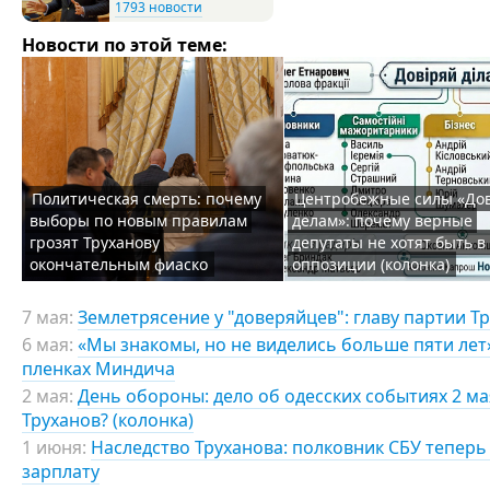
1793 новости
Новости по этой теме:
Политическая смерть: почему
Центробежные силы «До
выборы по новым правилам
делам»: почему верные
грозят Труханову
депутаты не хотят быть в
окончательным фиаско
оппозиции (колонка)
7 мая:
Землетрясение у "доверяйцев": главу партии Т
6 мая:
«Мы знакомы, но не виделись больше пяти лет»:
пленках Миндича
2 мая:
День обороны: дело об одесских событиях 2 мая
Труханов? (колонка)
1 июня:
Наследство Труханова: полковник СБУ теперь 
зарплату