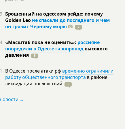
9
Брошенный на одесском рейде: почему
Golden Leo
не спасали до последнего и чем
он грозит Черному морю
7
4
«Масштаб пока не оценить»:
россияне
повредили в Одессе газопровод
высокого
давления
5
1
В Одессе после атаки рф
временно ограничили
работу общественного транспорта
в районе
ликвидации
последствий
5
 новости →