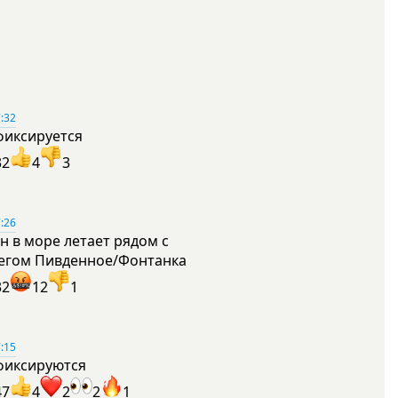
:32
фиксируется
32
4
3
:26
н в море летает рядом с
егом Пивденное/Фонтанка
32
12
1
:15
фиксируются
47
4
2
2
1