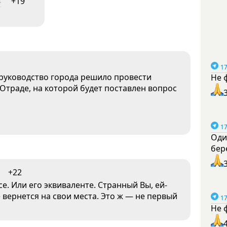
4
+19
17
 руководство города решило провести
Не 
Отраде, на которой будет поставлен вопрос
17
Оди
бер
+22
е. Или его эквиваленте. Странный Вы, ей-
 вернется на свои места. Это ж — не первый
17
Не 