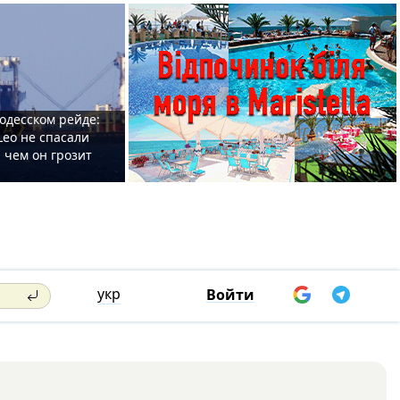
одесском рейде:
Leo не спасали
 чем он грозит
укр
Войти