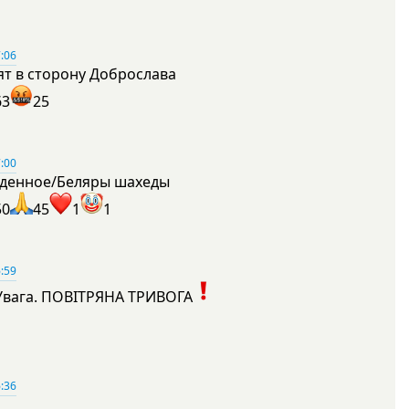
:06
ят в сторону Доброслава
63
25
:00
денное/Беляры шахеды
50
45
1
1
:59
Увага. ПОВІТРЯНА ТРИВОГА
1
:36