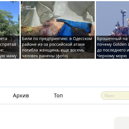
вета
Били по предприятию: в Одесском
Брошенный на 
 спрятал
районе из-за российской атаки
почему Golden 
е:
погибла женщина, еще восемь
до последнего и
ную маму
человек ранены (фото)
Черному морю
Архив
Топ