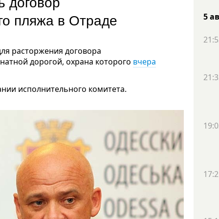
ь договор
го пляжа в Отраде
5 а
21:5
для расторжения договора
анатной дорогой, охрана которого
вчера
21:3
ании исполнительного комитета.
19:0
17:2