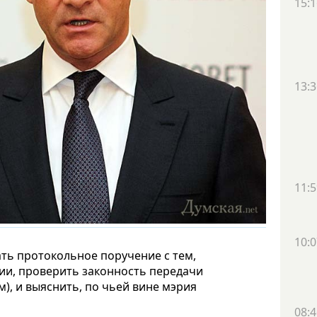
15:1
13:3
11:5
10:0
ать протокольное поручение с тем,
ии, проверить законность передачи
, и выяснить, по чьей вине мэрия
08:4