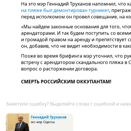
На это мэр Геннадий Труханов напомнил, что к
на пляже был демонтирован турникет
, прегра
перед исполкомом он провел совещание, на ко
«Мы найдем законные основания для того, что
арендаторами. И так будем поступить со всем
и громадой правом на аренду и препятствует 
он, добавив, что не видит необходимости в ка
Позже во время брифинга мэр уточнил, что ру
встречу с арендатором скандального пляжа в О
вопрос о расторжении договора.
СМЕРТЬ РОССИЙСКИМ ОККУПАНТАМ!
Заметили ошибку? Выделяйте слова с ошибкой и нажи
Геннадий Труханов
экс-мэр Одессы