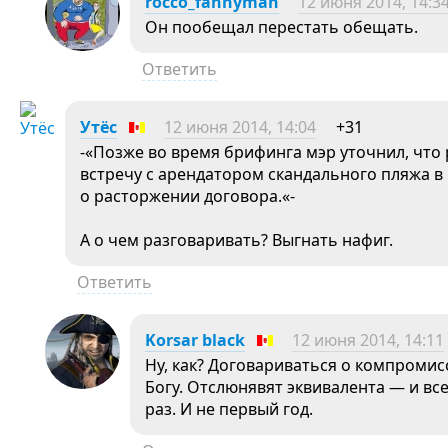
rocco_fannyman
12 июня 2014, 14:3
Он пообещал перестать обещать.
Ответить
Утёс
12 июня 2014, 14:04
+31
-«Позже во время брифинга мэр уточнил, что
встречу с арендатором скандального пляжа в 
о расторжении договора.«-
А о чем разговаривать? Выгнать нафиг.
Ответить
Korsar black
12 июня 2014, 14:11
Ну, как? Договариваться о компромисс
Богу. Отслюнявят эквивалента — и все
раз. И не первый год.