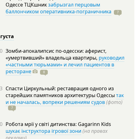
Одессе ТЦКшник
забрызгал перцовым
баллончиком оперативника-пограничника
7
вгуста
0
Зомби-апокалипсис по-одесски: аферист,
«умертвивший» владельца квартиры,
руководил
«частными тюрьмами» и лечил пациентов в
ресторане
8
3
Спасти Циркульный: реставрация одного из
старейших памятников архитектуры Одессы
так
и не началась, вопреки решениям судов
(фото)
7
0
Робота мрії у світі дитинства: Gagarinn Kids
шукає інструктора ігрової зони
(на правах
реклами)