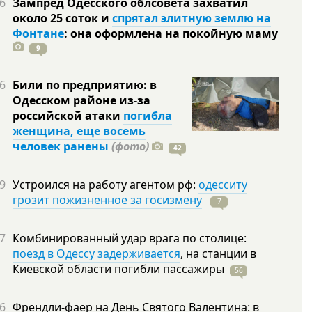
6
Зампред Одесского облсовета захватил
около 25 соток и
спрятал элитную землю на
Фонтане
: она оформлена на покойную
маму
9
6
Били по предприятию: в
Одесском районе из-за
российской атаки
погибла
женщина, еще восемь
человек ранены
(фото)
42
9
Устроился на работу агентом рф:
одесситу
грозит пожизненное за госизмену
7
7
Комбинированный удар врага по столице:
поезд в Одессу задерживается
, на станции в
Киевской области погибли
пассажиры
56
6
Френдли-фаер на День Святого Валентина: в