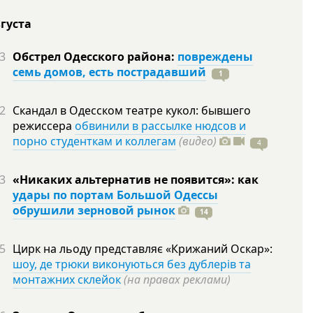
вгуста
3
Обстрел Одесского района:
повреждены
семь домов, есть пострадавший
1
2
Скандал в Одесском театре кукол: бывшего
режиссера
обвинили в рассылке нюдсов и
порно студенткам и коллегам
(видео)
4
3
«Никаких альтернатив не появится»: как
удары по портам Большой Одессы
обрушили зерновой рынок
14
5
Цирк на льоду представляє «Крижаний Оскар»:
шоу, де трюки виконуються без дублерів та
монтажних склейок
(на правах реклами)