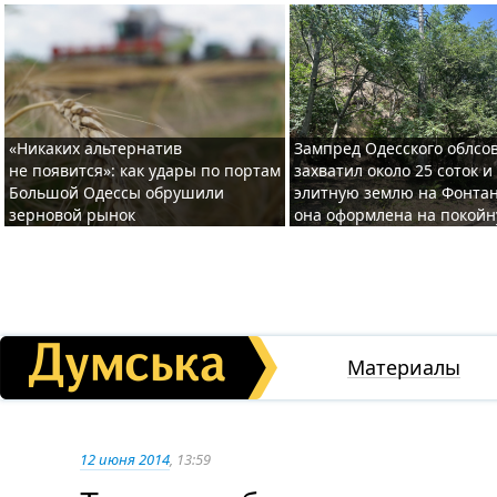
«Никаких альтернатив
Зампред Одесского облсо
не появится»: как удары по портам
захватил около 25 соток и
Большой Одессы обрушили
элитную землю на Фонтан
зерновой рынок
она оформлена на покой
Материалы
12 июня 2014
, 13:59