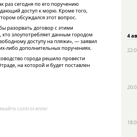
ак раз сегодня по его поручению
ждающий доступ к морю. Кроме того,
тором обсуждался этот вопрос.
бы разорвать договор с этими
и, кто злоупотребляет данным городом
4 а
свободному доступу на пляжи», — заявил
ких-либо дополнительных поручениях.
22:0
ководство города решило провести
траде, на которой и будет поставлен
20:0
майте control-enter
18:0