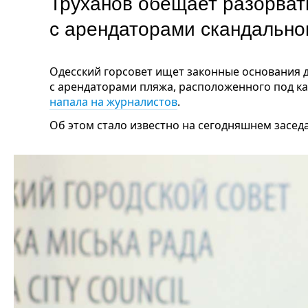
Труханов обещает разорват
с арендаторами скандально
Одесский горсовет ищет законные основания 
с арендаторами пляжа, расположенного под к
напала на журналистов
.
Об этом стало известно на сегодняшнем засед