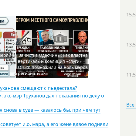
15:5
13:5
веряй
Зачистка Одесчины: как властна
вертикаль и коалиция «слуги» +
ОПЗЖ помножили на ноль мэров
региона
11:5
руханова смещают с пьедестала?
 экс-мэр Труханов дал показания по делу о
Все
 снова в суде — казалось бы, при чем тут
советует и.о. мэра, а его жене вдвое подняли