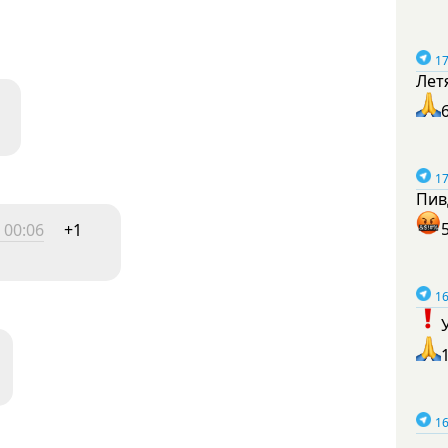
17
Лет
17
Пив
 00:06
+1
16
16