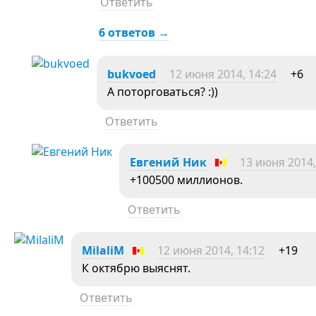
Ответить
6 ответов →
bukvoed
12 июня 2014, 14:24
+6
А поторговаться? :))
Ответить
Евгений Ник
13 июня 2014,
+100500 миллионов.
Ответить
MilaliM
12 июня 2014, 14:12
+19
К октябрю выяснят.
Ответить