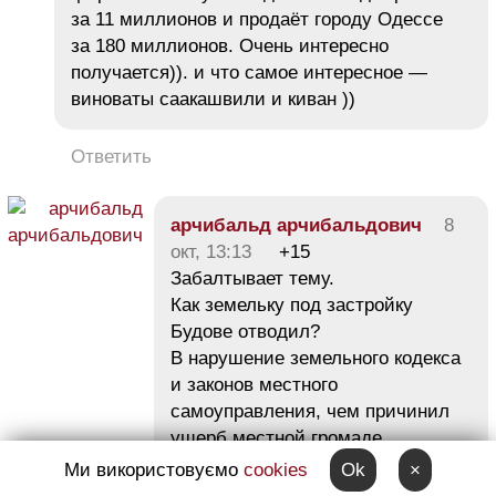
за 11 миллионов и продаёт городу Одессе
за 180 миллионов. Очень интересно
получается)). и что самое интересное —
виноваты саакашвили и киван ))
Ответить
арчибальд арчибальдович
8
окт, 13:13
+15
Забалтывает тему.
Как земельку под застройку
Будове отводил?
В нарушение земельного кодекса
и законов местного
самоуправления, чем причинил
ущерб местной громаде.
Откатов, конечно, на залоги
Ми використовуємо
cookies
Ok
×
хватит.