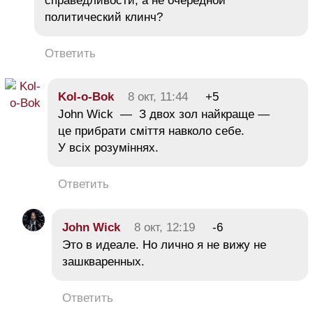
справедливости, а не очередной
политический клинч?
Ответить
Kol-o-Bok
8 окт, 11:44
+5
John Wick — З двох зол найкраще —
це прибрати сміття навколо себе.
У всіх розуміннях.
Ответить
John Wick
8 окт, 12:19
-6
Это в идеале. Но лично я не вижу не
зашкваренных.
Ответить