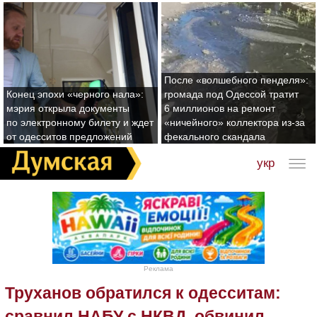
После «волшебного пенделя»:
Конец эпохи «черного нала»:
громада под Одессой тратит
мэрия открыла документы
6 миллионов на ремонт
по электронному билету и ждет
«ничейного» коллектора из-за
от одесситов предложений
фекального скандала
укр
Реклама
Труханов обратился к одесситам:
сравнил НАБУ с НКВД, обвинил