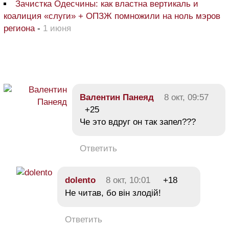
Зачистка Одесчины: как властна вертикаль и
коалиция «слуги» + ОПЗЖ помножили на ноль мэров
региона
-
1 июня
Валентин Панеяд
8 окт, 09:57
+25
Че это вдруг он так запел???
Ответить
dolento
8 окт, 10:01
+18
Не читав, бо він злодій!
Ответить