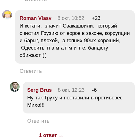
Roman Vlasv
8 окт, 10:52
+23
И кстати, значит Саакашвили, который
очистил Грузию от воров в законе, коррупции
и барыг, плохой, а гопних 90ых хороший,
Одесситы п а м а г м и т е, бандюгу
обижают ((
Ответить
Serg Brus
8 окт, 12:23
-6
Ну так Труху и поставили в противовес
Михо!!!
Ответить
1 ответ →