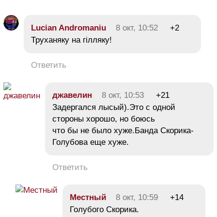
Lucian Andromaniu
8 окт, 10:52
+2
Труханяку на гілляку!
Ответить
джавелин
8 окт, 10:53
+21
Задергался лысый).Это с одной
стороны хорошо, но боюсь
что бы не было хуже.Банда Скорика-
Голубова еще хуже.
Ответить
Местный
8 окт, 10:59
+14
Голубого Скорика.