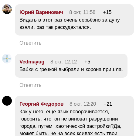
Юрий Варинович
8 окт, 11:58
+15
Видать в этот раз очень серьёзно за дупу
взяли, раз так раскудахтался.
Ответить
Vedmayug
8 окт, 12:12
+5
Бабки с гречкой выбрали и корона пришла.
Ответить
Георгий Федоров
8 окт, 12:20
+21
Как у него еще язык поворачивается,
говорить, что он не виноват разрушении
города, путем хаотической застройки?Да,
может быть, не на всех ксивах есть твои