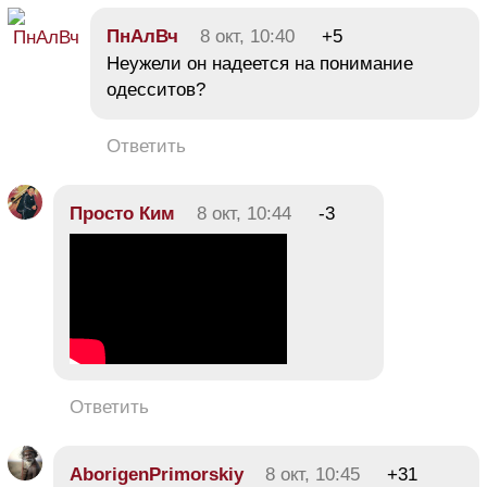
ПнАлВч
8 окт, 10:40
+5
Неужели он надеется на понимание
одесситов?
Ответить
Просто Ким
8 окт, 10:44
-3
Ответить
AborigenPrimorskiy
8 окт, 10:45
+31