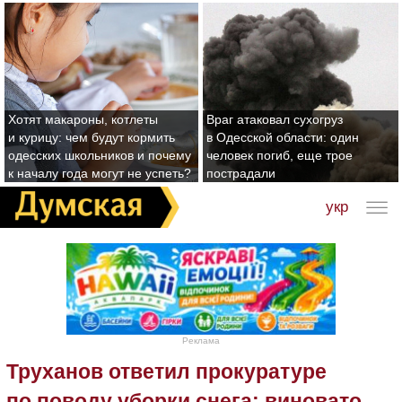
Хотят макароны, котлеты
Враг атаковал сухогруз
и курицу: чем будут кормить
в Одесской области: один
одесских школьников и почему
человек погиб, еще трое
к началу года могут не успеть?
пострадали
укр
Реклама
Труханов ответил прокуратуре
по поводу уборки снега: виновато