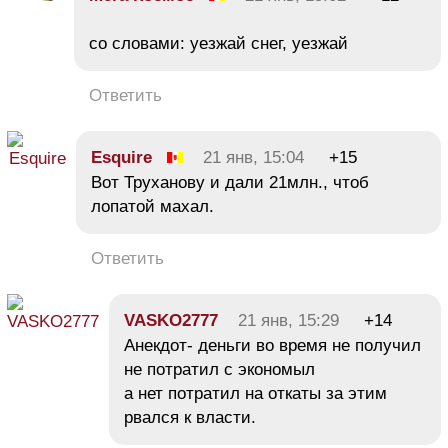
со словами: уезжай снег, уезжай
Ответить
Esquire
21 янв, 15:04
+15
Вот Труханову и дали 21млн., чтоб
лопатой махал.
Ответить
VASKO2777
21 янв, 15:29
+14
Анекдот- деньги во время не получил
не потратил с экономыл
а нет потратил на откаты за этим
рвался к власти.