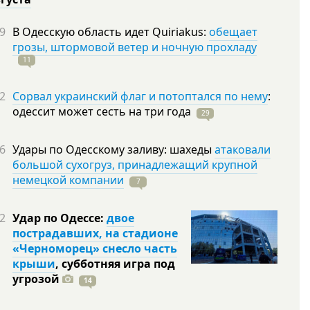
9
В Одесскую область идет Quiriakus:
обещает
грозы, штормовой ветер и ночную прохладу
11
2
Сорвал украинский флаг и потоптался по нему
:
одессит может сесть на три
года
29
6
Удары по Одесскому заливу: шахеды
атаковали
большой сухогруз, принадлежащий крупной
немецкой компании
7
2
Удар по Одессе:
двое
пострадавших, на стадионе
«Черноморец» снесло часть
крыши
, субботняя игра под
угрозой
14