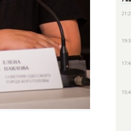
21:2
19:3
17:4
15:4