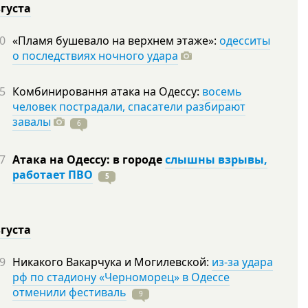
вгуста
0
«Пламя бушевало на верхнем этаже»:
одесситы
о последствиях ночного удара
5
Комбинировання атака на Одессу:
восемь
человек пострадали, спасатели разбирают
завалы
6
7
Атака на Одессу: в городе
слышны взрывы,
работает ПВО
5
вгуста
9
Никакого Вакарчука и Могилевской:
из-за удара
рф по стадиону «Черноморец» в Одессе
отменили фестиваль
9