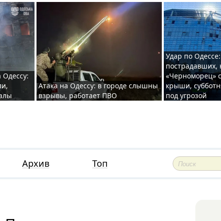
Удар по Одессе:
пострадавших, 
 Одессу:
«Черноморец» с
ли,
Атака на Одессу: в городе слышны
крыши, субботн
валы
взрывы, работает ПВО
под угрозой
Архив
Топ