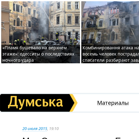
«Пламя бушевало на верхнем
Комбинировання атака на
этаже»: одесситы о последствиях
восемь человек пострада
ночного удара
спасатели разбирают за
Материалы
20 июля 2015
, 19:10