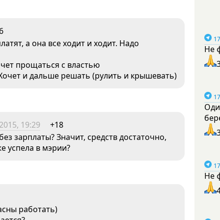
6
17
латят, а она все ходит и ходит. Надо
Не 
хочет прощаться с властью
очет и дальше решать (рулить и крышевать)
17
Оди
бер
2015, 19:29
+18
без зарплаты? Значит, средств достаточно,
е успела в мэрии?
17
Не 
асны работать)