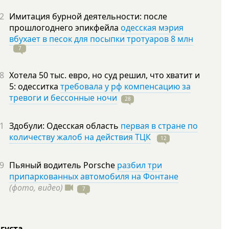
2
Имитация бурной деятельности: после
прошлогоднего эпикфейла
одесская мэрия
вбухает в песок для посыпки тротуаров 8 млн
7
8
Хотела 50 тыс. евро, но суд решил, что хватит и
5: одесситка
требовала у рф компенсацию за
тревоги и бессонные ночи
28
1
Здобули: Одесская область
первая в стране по
количеству жалоб на действия ТЦК
12
9
Пьяный водитель Porsche
разбил три
припаркованных автомобиля на Фонтане
(фото, видео)
7
вгуста