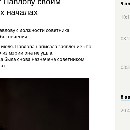
 Павлову своим
9 а
ых началах
10:1
авлову с должности советника
обеспечения.
08:2
июля. Павлова написала заявление «по
 из мэрии она не ушла.
ва была снова назначена советником
ах.
03:3
8 а
20:4