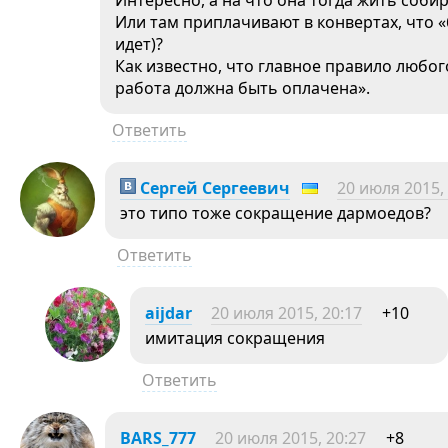
Интересно, а на что она тогда жить соби
Или там приплачивают в конвертах, что 
идет)?
Как известно, что главное правило любо
работа должна быть оплачена».
Ответить
Сергей Сергеевич
20 июля 2015,
это типо тоже сокращение дармоедов?
Ответить
aijdar
20 июля 2015, 20:17
+10
имитация сокращения
Ответить
BARS_777
20 июля 2015, 20:27
+8