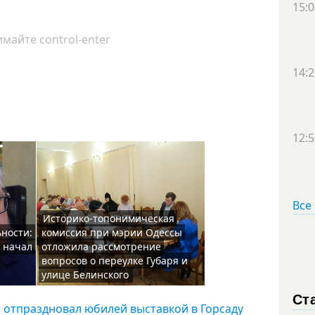
15:0
майте control-enter
14:2
12:5
Все
Историко-топонимическая
ьности:
комиссия при мэрии Одессы
 начал
отложила рассмотрение
вопросов о переулке Губаря и
улице Белинского
Ст
н отпраздновал юбилей выставкой в Горсаду