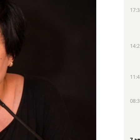
17:3
14:2
11:4
08:3
7 а