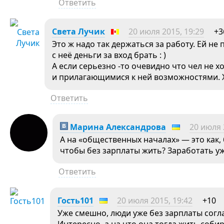
Ответить
Света Лучик
20 июля 2015, 19:29
+3
Это ж надо так держаться за работу. Ей не п
с неё деньги за вход брать : )
А если серьезно -то очевидно что чел не 
и прилагающимися к ней возможностями. Х
Ответить
Марина Александрова
20 июля 
А на «общественных началах» — это как, 
чтобы без зарплаты жить? Заработать уж
Ответить
Гость101
20 июля 2015, 19:42
+10
Уже смешно, люди уже без зарплаты согл