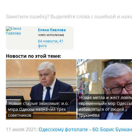
Заметили ошибку? Выделяйте слова с ошибкой и нажи
Елена Павлова
член исполкома
64 новости
,
41
фото
Новости по этой теме:
Новая метла и жест лоял
Новые старые знакомые: и.о.
«временный» мэр Одессы
мэра Одессы назначил трех
избавляться от людей
советников
Труханова
11 июля 2021:
Одесскому фотопапе – 60: Борис Бухма