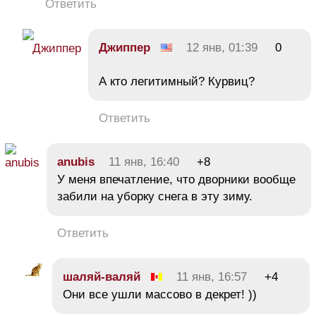
Ответить
Джиппер
12 янв, 01:39
0
А кто легитимный? Курвиц?
Ответить
anubis
11 янв, 16:40
+8
У меня впечатление, что дворники вообще
забили на уборку снега в эту зиму.
Ответить
шаляй-валяй
11 янв, 16:57
+4
Они все ушли массово в декрет! ))