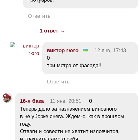
Ответить
1 ответ →
виктор гюго
12 янв, 17:43
0
три метра от фасада!!
Ответить
16-я база
11 янв, 20:51
0
Теперь дело за назначением виновного
в не уборке снега. Ждем-с, как в прошлом
году.
Отваги и совести не хватит изловчится,
и трахнуть самого себя.