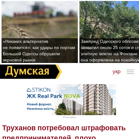
«Никаких альтернатив
Зампред Одесского облсове
не появится»: как удары по портам
захватил около 25 соток и с
Большой Одессы обрушили
элитную землю на Фонтане:
зерновой рынок
она оформлена на покойну
укр
Реклама
Труханов потребовал штрафовать
предпринимателей, плохо