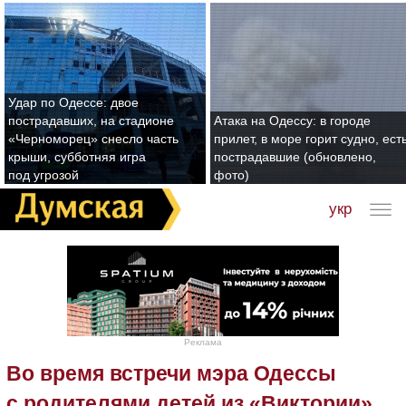
Удар по Одессе: двое
пострадавших, на стадионе
Атака на Одессу: в городе
«Черноморец» снесло часть
прилет, в море горит судно, ест
крыши, субботняя игра
пострадавшие (обновлено,
под угрозой
фото)
укр
Реклама
Во время встречи мэра Одессы
с родителями детей из «Виктории»