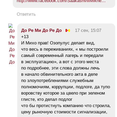
http://www.facebook.com/SaakashviliMikhe…
Ответить
До Ре Ми До Ре До
17 сен, 15:07
+13
И Михо прав! Озопулус делает вид,
что весь в переживаниях, « мы построили
самый современный лагерь и передали
в эксплуатацию», а вот с этого места
по подробнее, эти слова должны лечь
в начало обвинительного акта в деле
по злоупотреблениями служебным
полномочиям, коррупции, подлоге, да тупо
воровству которое за цвело при зеленом
глисте, кто делал подлог
что бы протистнуть компанию что строила,
цену рыночную стоимости сигнализации,