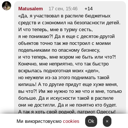
Matusalem
17 сен, 15:46
+14
«Да, я участвовал в распиле бюджетных
средств и сэкономил на безопасности детей.
И что теперь, мне в турму сесть,
я не понимаю?! Да я еще с десяток-другой
объектов точно так же построил с моими
подельниками по опасному бизнесу,
и что теперь, мне мэром не быть или что?!
Конечно, мне неприятно, что так быстро
вскрылась подноготная моих «дел»,
но неужели из-за этого поднимать такой
кипишь! А то другие придут еще хуже меня,
вы что?! Им же нужно то же что и мне, только
больше. Да и искусности такой в распиле
они не достигли. Да и не понятно кто будет.
А так я хоть свой родной, патриот Одессы!
« — заявил мэр.
Ми використовуємо
cookies
Ok
×