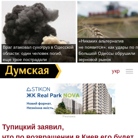
«Никаких альтернатив
Враг атаковал сухогруз в Одесской
не появится»: как удары по 
области: один человек погиб,
Большой Одессы обрушили
еще трое пострадали
зерновой рынок
укр
Реклама
Тупицкий заявил,
что по возвращении в Киев его будет