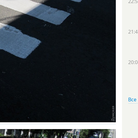
22:5
21:4
20:0
Все