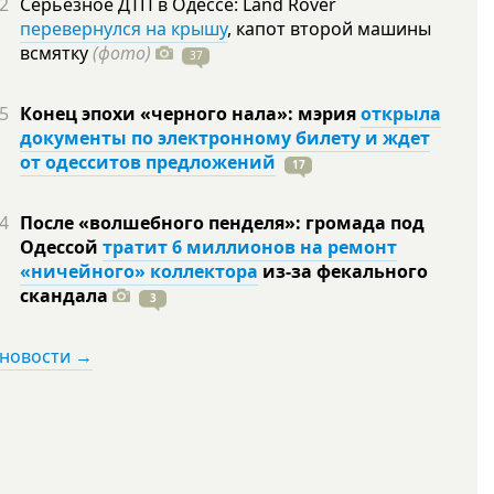
2
Серьезное ДТП в Одессе: Land Rover
перевернулся на крышу
, капот второй машины
всмятку
(фото)
37
5
Конец эпохи «черного нала»: мэрия
открыла
документы по электронному билету и ждет
от одесситов предложений
17
4
После «волшебного пенделя»: громада под
Одессой
тратит 6 миллионов на ремонт
«ничейного» коллектора
из-за фекального
скандала
3
 новости →