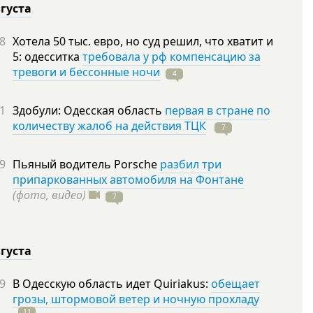
вгуста
8
Хотела 50 тыс. евро, но суд решил, что хватит и
5: одесситка
требовала у рф компенсацию за
тревоги и бессонные ночи
4
1
Здобули: Одесская область
первая в стране по
количеству жалоб на действия ТЦК
7
9
Пьяный водитель Porsche
разбил три
припаркованных автомобиля на Фонтане
(фото, видео)
7
вгуста
9
В Одесскую область идет Quiriakus:
обещает
грозы, штормовой ветер и ночную прохладу
11