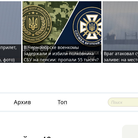
 прилет,
В Черноморске военкомы
задержали и избили полковника
Враг атаковал 
, фото)
СБУ на пенсии: пропали 55 тысяч?
заливе: на мес
Архив
Топ