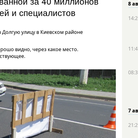
ванной за 40 миллионов
8 а
лей и специалистов
14:2
 Долгую улицу в Киевском районе
11:4
орошо видно, через какое место.
тствующее.
08:3
7 а
21:2