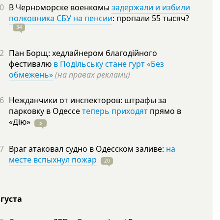
0
В Черноморске военкомы
задержали и избили
полковника СБУ на пенсии
: пропали 55
тысяч?
34
2
Пан Борщ: хедлайнером благодійного
фестивалю
в Подільську стане гурт «Без
обмежень»
(на правах реклами)
6
Нежданчики от инспекторов: штрафы за
парковку в Одессе
теперь приходят
прямо в
«Дію»
5
7
Враг атаковал судно в Одесском заливе:
на
месте вспыхнул пожар
20
вгуста