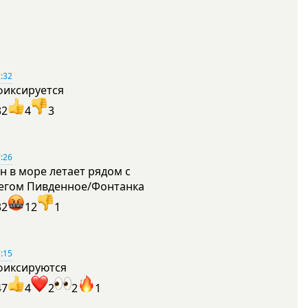
:32
фиксируется
32
4
3
:26
н в море летает рядом с
егом Пивденное/Фонтанка
32
12
1
:15
фиксируются
47
4
2
2
1