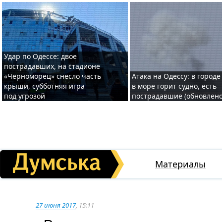
Удар по Одессе: двое
пострадавших, на стадионе
«Черноморец» снесло часть
Атака на Одессу: в городе
крыши, субботняя игра
в море горит судно, есть
под угрозой
пострадавшие (обновлено
Материалы
27 июня 2017
, 15:11