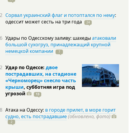
2
Сорвал украинский флаг и потоптался по нему
:
одессит может сесть на три
года
24
6
Удары по Одесскому заливу: шахеды
атаковали
большой сухогруз, принадлежащий крупной
немецкой компании
7
2
Удар по Одессе:
двое
пострадавших, на стадионе
«Черноморец» снесло часть
крыши
, субботняя игра под
угрозой
13
8
Атака на Одессу:
в городе прилет, в море горит
судно, есть пострадавшие
(обновлено, фото)
2