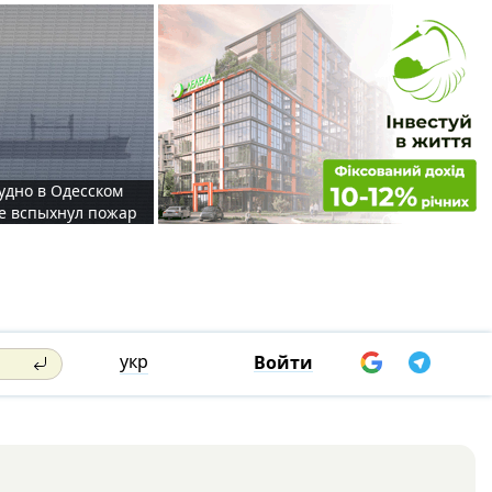
судно в Одесском
те вспыхнул пожар
укр
Войти