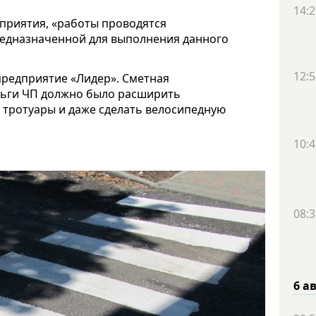
14:2
приятия, «работы проводятся
предназначенной для выполнения данного
12:5
предприятие «Лидер». Сметная
деньги ЧП должно было расширить
ь тротуары и даже сделать велосипедную
10:4
08:3
6 а