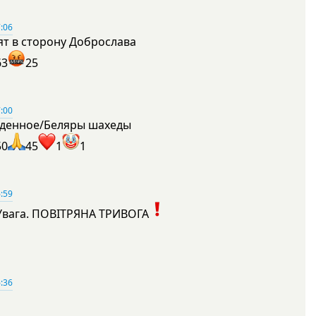
:06
ят в сторону Доброслава
63
25
:00
денное/Беляры шахеды
50
45
1
1
:59
Увага. ПОВІТРЯНА ТРИВОГА
1
:36