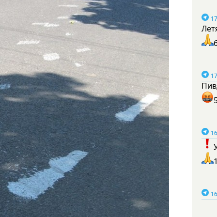
17
Лет
17
Пив
16
16