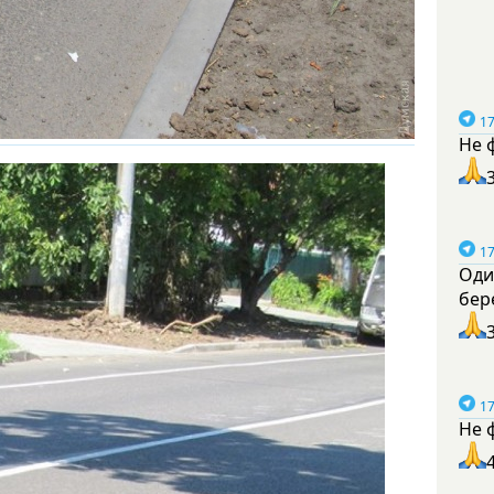
17
Не 
17
Оди
бер
17
Не 