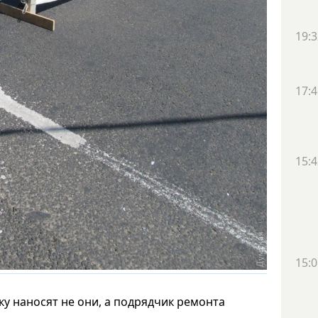
19:3
17:4
15:4
15:0
у наносят не они, а подрядчик ремонта