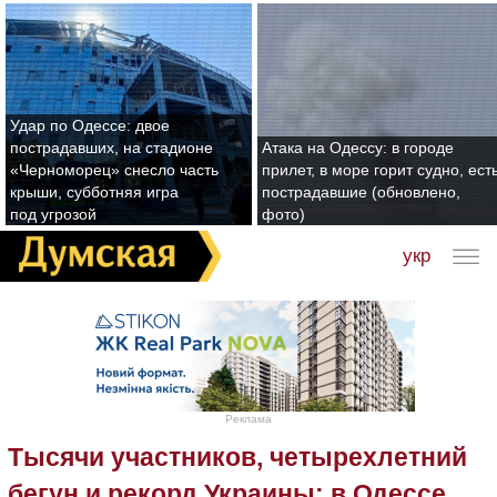
Удар по Одессе: двое
пострадавших, на стадионе
Атака на Одессу: в городе
«Черноморец» снесло часть
прилет, в море горит судно, ест
крыши, субботняя игра
пострадавшие (обновлено,
под угрозой
фото)
укр
Реклама
Тысячи участников, четырехлетний
бегун и рекорд Украины: в Одессе