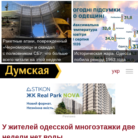
Ракетные атаки, поврежденный
«Черноморец» и скандал
с полковником СБУ: что больше
Историческая жара: Одесса
всего читали на этой неделе
побила рекорд 1963 года
укр
Реклама
У жителей одесской многоэтажки две
недели нет воды