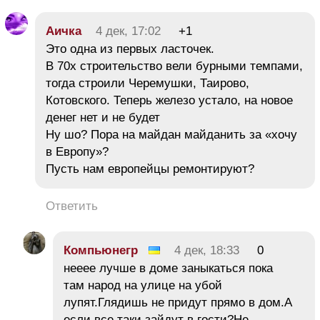
Аичка
4 дек, 17:02
+1
Это одна из первых ласточек.
В 70х строительство вели бурными темпами,
тогда строили Черемушки, Таирово,
Котовского. Теперь железо устало, на новое
денег нет и не будет
Ну шо? Пора на майдан майданить за «хочу
в Европу»?
Пусть нам европейцы ремонтируют?
Ответить
Компьюнегр
4 дек, 18:33
0
нееее лучше в доме заныкаться пока
там народ на улице на убой
лупят.Глядишь не придут прямо в дом.А
если все таки зайдут в гости?Не