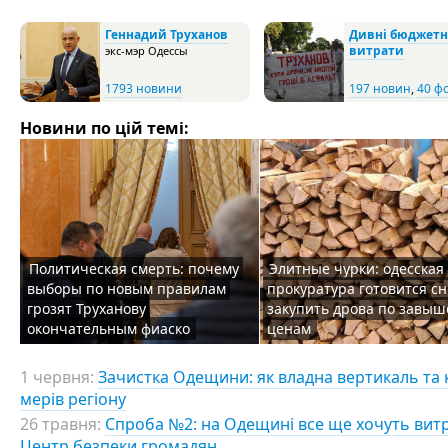
Геннадий Труханов
Дивні бюджетн
витрати
экс-мэр Одессы
1793 новини
197 новин
,
40 ф
Новини по цій темі:
Политическая смерть: почему
Элитные чурки: одесская
выборы по новым правилам
прокуратура готовится с
грозят Труханову
закупить дрова по завы
окончательным фиаско
ценам
1 червня:
Зачистка Одещини: як владна вертикаль та 
мерів регіону
26 травня:
Спроба №2: на Одещині все ще хочуть витр
Центр безпеки громадян