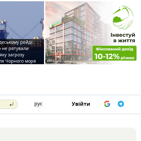
деському рейді:
o не рятували
 яку загрозу
для Чорного моря
рус
Увійти