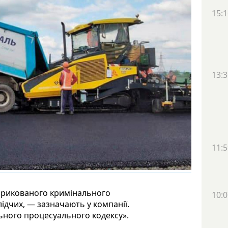
15:1
13:3
11:5
абрикованого кримінального
10:0
ідчих, — зазначають у компанії.
льного процесуального кодексу».