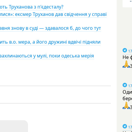
ють Труханова з п'єдесталу?
лися»: ексмер Труханов дав свідчення у справі
вня знову в суді — здавалося б, до чого тут
ь в.о. мера, а його дружині вдвічі підняли
17
захлинаються у мулі, поки одеська мерія
Не 
17
Оди
бер
17