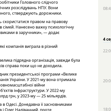
робітники Головного слідчого
гічних розслідувань НПУ. Вони
08:4
орного, стверджують дорожники.
ь скористатися правом на правову
ів сімей. Нанесено важку психологічну
овиками в заручники», — додає
4 с
кі компанія виграла в різний
22:0
велика підрядна організація, завжди була
ків справа поки що не доходила.
дник президентської програми «Велике
анія України. У 2021-му вона отримала
20:0
 повномасштабної війни
б'єктів інфраструктури. У 2022-му
лрд грн, у 2023-му — 25 мільярдів.
 в Одесі. Донедавна її засновниками
18:0
 і Олег Наліванний, проте