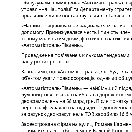
Обшукували приміщення «Автомагістралі» спів
управління Нацполіції та Департаменту страте
пред'явили лише постанову слідчого Тараса Г
«Нашим працівникам не надавалася можливіст
допомогу. Принижувалася честь і гідність член
травму маленьким дітям, фактично взятих сил
«Автомагістраль-Південь».
Провадження пов'язане з кількома тендерами, я
час у різних регіонах.
Зазначимо, що «Автомагістраль», як і будь-яка 
об'єктом уваги правоохоронців, однак до обшу
«Автомагістраль-Південь» — найбільший підря
будівництво» і взагалі найбільша дорожня комп
держзамовлень на 58 млрд грн. Після початку
перекваліфікувалася на підряди з відновлення о
за рахунок держзакупівель ТОВ заробило 16,6 м
Зареєстрована фірма на вулиці Романа Кармена
значилися одеські бізнесмени Валерій Коротков