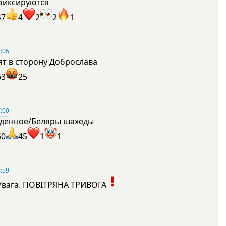
фиксируются
47
4
2
2
1
:06
ят в сторону Доброслава
63
25
:00
денное/Беляры шахеды
50
45
1
1
:59
Увага. ПОВІТРЯНА ТРИВОГА
1