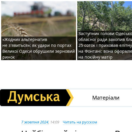
Заступник голови Одесько
«Жодних альтернатив
обласної ради захопив бл
не з'явиться»: як удари по портах
25 соток і приховав елітн
Великої Одеси обрушили зерновий
на Фонтані: вона оформл
ринок
на покійну матір
Матеріали
7 жовтня 2024
, 14:09
Читать на русском