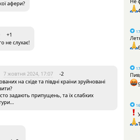
Не 
кої афери?
17
0
+1
Лет
о не слухає!
17
7 жовтня 2024, 17:07
-2
Пив
ваних на східе та півдні країни зруйновані
вити?
асто задають припущень, та їх слабких
ктури…
16