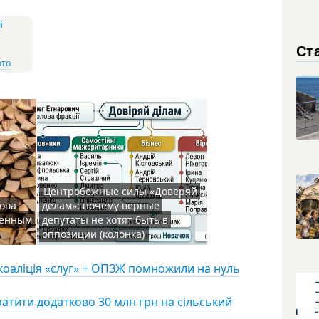
і
Ста
ото
Центробежные силы «Доверяй
нова
делам»: почему верные
шенным
депутаты не хотят быть в
оппозиции (колонка)
коаліція «слуг» + ОПЗЖ помножили на нуль
атити додатково 30 млн грн на сільський