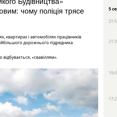
кого Будівництва»
овим: чому поліція трясе
5 с
21:5
ях, квартирах і автомобілях працівників
21:3
найбільшого дорожнього підрядника
що відбувається, «свавіллям».
19:0
17:2