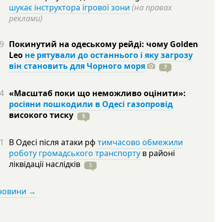
шукає інструктора ігрової зони
(на правах
реклами)
9
Покинутий на одеському рейді: чому Golden
Leo
не рятували до останнього і яку загрозу
він становить для Чорного моря
7
4
«Масштаб поки що неможливо оцінити»:
росіяни пошкодили в Одесі газопровід
високого
тиску
5
1
В Одесі після атаки рф
тимчасово обмежили
роботу громадського транспорту
в районі
ліквідації
наслідків
5
 новини →