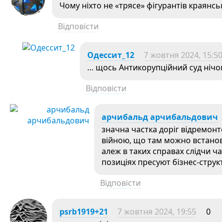
Чому ніхто не «трясе» фігурантів краянсь
Відповісти
Одессит_12
7 жовтня 2024, 15:5
… щось Антикорупційний суд нічог
Відповісти
арчибальд арчибальдович
значна частка доріг відремонто
війною, що там можно встано
алеж в таких справах слідчи ч
позиціях пресуют бізнес-стру
Відповісти
psrb1919+21
7 жовтня 2024, 19:55
0