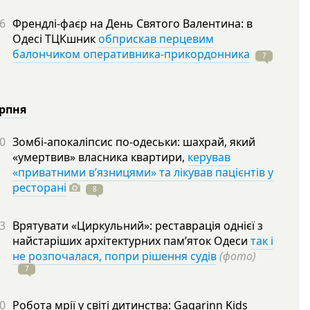
6
Френдлі-фаєр на День Святого Валентина: в
Одесі ТЦКшник
обприскав перцевим
балончиком оперативника-прикордонника
7
ерпня
0
Зомбі-апокаліпсис по-одеськи: шахрай, який
«умертвив» власника квартири,
керував
«приватними в’язницями» та лікував пацієнтів у
ресторані
8
3
Врятувати «Циркульний»: реставрація однієї з
найстаріших архітектурних пам’яток Одеси
так і
не розпочалася, попри рішення судів
(фото)
7
0
Робота мрії у світі дитинства: Gagarinn Kids