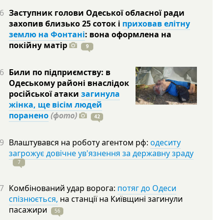
6
Заступник голови Одеської обласної ради
захопив близько 25 соток і
приховав елітну
землю на Фонтані
: вона оформлена на
покійну
матір
9
6
Били по підприємству: в
Одеському районі внаслідок
російської атаки
загинула
жінка, ще вісім людей
поранено
(фото)
42
9
Влаштувався на роботу агентом рф:
одеситу
загрожує довічне ув'язнення за державну зраду
7
7
Комбінований удар ворога:
потяг до Одеси
спізнюється,
на станції на Київщині загинули
пасажири
56