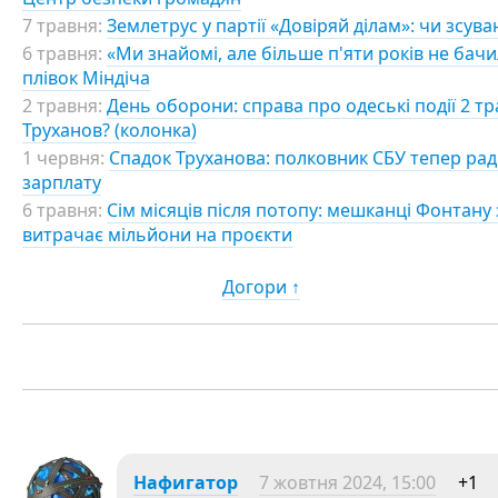
7 травня:
Землетрус у партії «Довіряй ділам»: чи зсува
6 травня:
«Ми знайомі, але більше п'яти років не бачи
плівок Міндіча
2 травня:
День оборони: справа про одеські події 2 тра
Труханов? (колонка)
1 червня:
Спадок Труханова: полковник СБУ тепер радит
зарплату
6 травня:
Сім місяців після потопу: мешканці Фонтану 
витрачає мільйони на проєкти
Догори ↑
Нафигатор
7 жовтня 2024, 15:00
+1