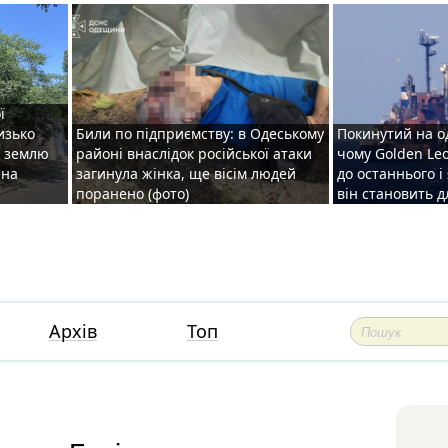
ї
изько
Били по підприємству: в Одеському
Покинутий на о
у землю
районі внаслідок російської атаки
чому Golden Le
ена
загинула жінка, ще вісім людей
до останнього і
поранено (фото)
він становить 
Архів
Топ