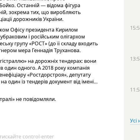
Бойко. Останній — відома фігура
ній, зокрема тих, що виробляють
ціації дорожників України.
15:5
иком Офісу президента Кирилом
убраковим і російським олігархом
ьку групу «РОСТ» (до її складу входить
тнером мера Геннадія Труханова.
13:5
гістраллю» на дорожніх тендерах: вони
ів один одного. А 2018 року компанія
ефіціару «Ростдорстроя», депутату
 на один із тендерів документ від імені…
11:5
стралі» не повідомляли.
Усі
искайте control-enter