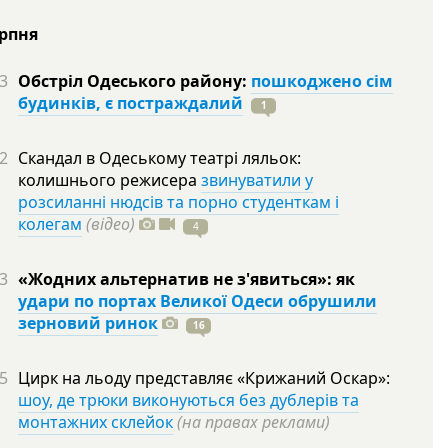
ерпня
3
Обстріл Одеського району:
пошкоджено сім
будинків, є постраждалий
1
2
Скандал в Одеському театрі ляльок:
колишнього режисера
звинуватили у
розсиланні нюдсів та порно студенткам і
колегам
(відео)
4
3
«Жодних альтернатив не з'явиться»: як
удари по портах Великої Одеси обрушили
зерновий ринок
16
5
Цирк на льоду представляє «Крижаний Оскар»:
шоу, де трюки виконуються без дублерів та
монтажних склейок
(на правах реклами)