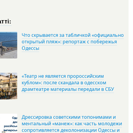
тті:
Что скрывается за табличкой «официально
открытый пляж»: репортаж с побережья
Одессы
«Театр не является пророссийским
кублом»: после скандала в одесском
драмтеатре материалы передали в СБУ
Дрессировка советскими топонимами и
ментальный «манеж»: как часть молодежи
сопротивляется деколонизации Одессы и