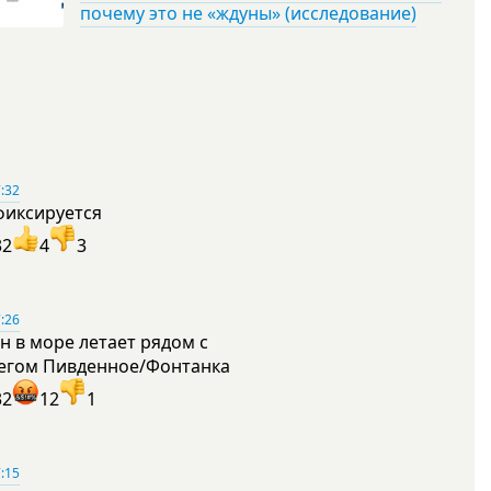
почему это не «ждуны» (исследование)
:32
фиксируется
32
4
3
:26
н в море летает рядом с
егом Пивденное/Фонтанка
32
12
1
:15