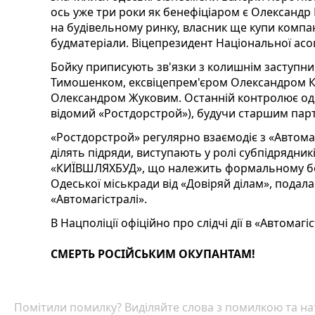
ось уже три роки як бенефіціаром є Олександр 
на будівельному ринку, власник ще купи компа
будматеріали. Віцепрезидент Національної асо
Бойку приписують зв'язки з колишнім заступн
Тимошенком, ексвіцепрем'єром Олександром К
Олександром Жуковим. Останній контролює одес
відомий «Ростдорстрой»), будучи старшим пар
«Ростдорстрой» регулярно взаємодіє з «Автома
ділять підряди, виступають у ролі субпідрядник
«КИЇВШЛЯХБУД», що належить формальному бен
Одеської міськради від «Довіряй ділам», подала
«Автомагістралі».
В Нацполіції офіційно про слідчі дії в «Автомагі
СМЕРТЬ РОСІЙСЬКИМ ОКУПАНТАМ!
Помітили помилку? Виділяйте слова з помилкою та нат