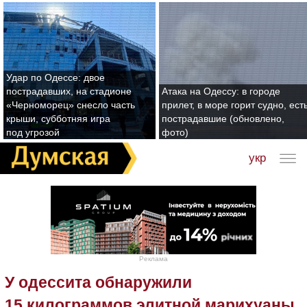
Удар по Одессе: двое
пострадавших, на стадионе
Атака на Одессу: в городе
«Черноморец» снесло часть
прилет, в море горит судно, ест
крыши, субботняя игра
пострадавшие (обновлено,
под угрозой
фото)
укр
Реклама
У одессита обнаружили
15 килограммов элитной марихуаны