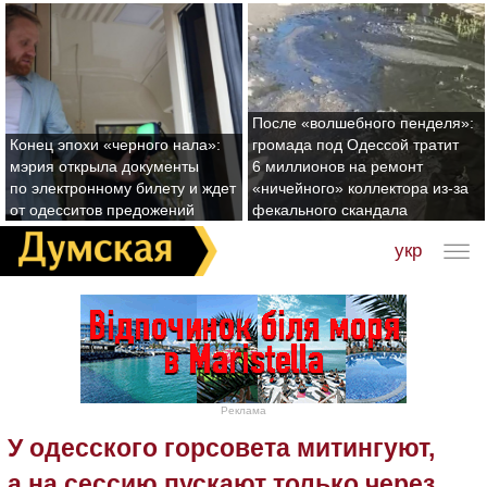
После «волшебного пенделя»:
Конец эпохи «черного нала»:
громада под Одессой тратит
мэрия открыла документы
6 миллионов на ремонт
по электронному билету и ждет
«ничейного» коллектора из-за
от одесситов предожений
фекального скандала
укр
Реклама
У одесского горсовета митингуют,
а на сессию пускают только через