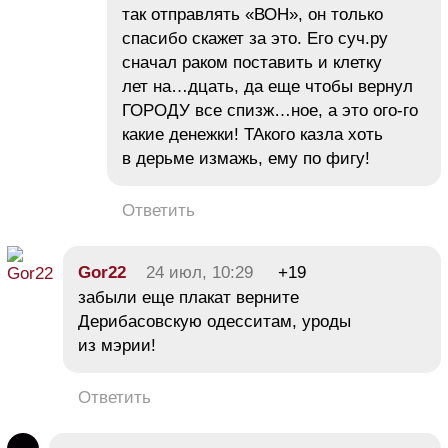
так отправлять «ВОН», он только
спасибо скажет за это. Его суч.ру
сначал раком поставить и клетку
лет на…дцать, да еще чтобы вернул
ГОРОДУ все спизж…ное, а это ого-го
какие денежки! ТАкого казла хоть
в дерьме измажь, ему по фигу!
Ответить
Gor22
24 июл, 10:29
+19
забыли еще плакат верните
Дерибасовскую одесситам, уроды
из мэрии!
Ответить