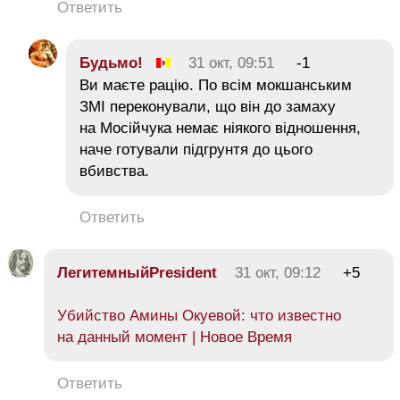
Ответить
Будьмо!
31 окт, 09:51
-1
Ви маєте рацію. По всім мокшанським
ЗМІ переконували, що він до замаху
на Мосійчука немає ніякого відношення,
наче готували підгрунтя до цього
вбивства.
Ответить
ЛегитемныйPresident
31 окт, 09:12
+5
Убийство Амины Окуевой: что известно
на данный момент | Новое Время
Ответить