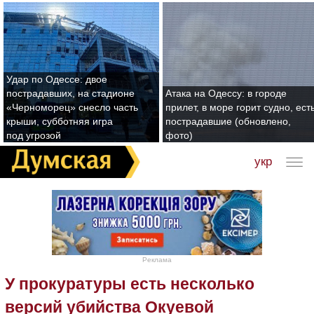
Удар по Одессе: двое
пострадавших, на стадионе
Атака на Одессу: в городе
«Черноморец» снесло часть
прилет, в море горит судно, ест
крыши, субботняя игра
пострадавшие (обновлено,
под угрозой
фото)
укр
Реклама
У прокуратуры есть несколько
версий убийства Окуевой