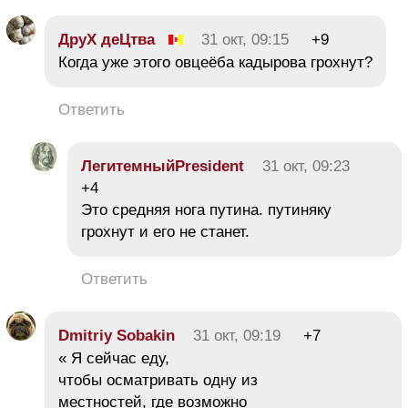
ДруХ деЦтва
31 окт, 09:15
+9
Когда уже этого овцеёба кадырова грохнут?
Ответить
ЛегитемныйPresident
31 окт, 09:23
+4
Это средняя нога путина. путиняку
грохнут и его не станет.
Ответить
Dmitriy Sobakin
31 окт, 09:19
+7
« Я сейчас еду,
чтобы осматривать одну из
местностей, где возможно