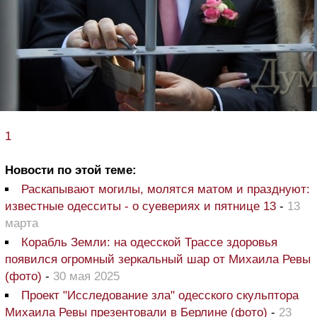
1
Новости по этой теме:
Раскапывают могилы, молятся матом и празднуют:
известные одесситы - о суевериях и пятнице 13
-
13
марта
Корабль Земли: на одесской Трассе здоровья
появился огромный зеркальный шар от Михаила Ревы
(фото)
-
30 мая 2025
Проект "Исследование зла" одесского скульптора
Михаила Ревы презентовали в Берлине (фото)
-
23