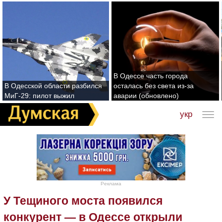
В Одессе часть города
В Одесской области разбился
осталась без света из-за
МиГ-29: пилот выжил
аварии (обновлено)
укр
Реклама
У Тещиного моста появился
конкурент — в Одессе открыли