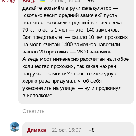
KM@
21 окт, 16:04
+8
давайте возьмём в руки калькулятор —
сколько весит средний замочек? пусть
пол кило. Возьмём средний вес человека
70 кг. то есть 1 чел — это 140 замочков.
Вот представьте — зашло 10 чел прохожих
на мост, считай 1400 замочков навесили,
зашло 20 прохожих — 2800 замочков..
А ведь мост инженерно рассчитан на любое
количество прохожих, так какая нахрен
нагрузка -замочки?? просто очередную
херню рева придумал, чтоб себя
увековечить на улице — ну и продвинул
в исполкоме
Ответить
Димака
21 окт, 16:07
+8