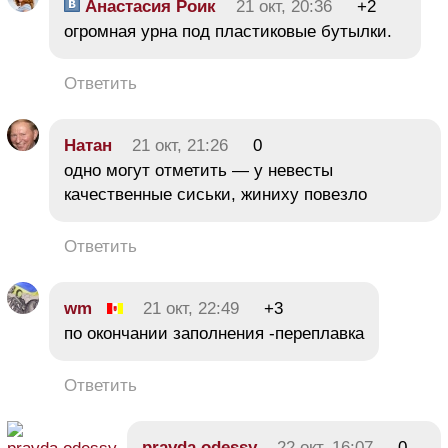
Анастасия Роик
21 окт, 20:36
+2
огромная урна под пластиковые бутылки.
Ответить
Натан
21 окт, 21:26
0
одно могут отметить — у невесты
качественные сиськи, жиниху повезло
Ответить
wm
21 окт, 22:49
+3
по окончании заполнения -переплавка
Ответить
pravda.odessy
22 окт, 16:07
0