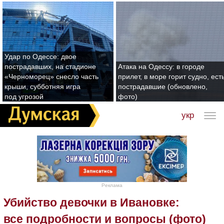
Удар по Одессе: двое
пострадавших, на стадионе
Атака на Одессу: в городе
«Черноморец» снесло часть
прилет, в море горит судно, ест
крыши, субботняя игра
пострадавшие (обновлено,
под угрозой
фото)
укр
Реклама
Убийство девочки в Ивановке:
все подробности и вопросы (фото)