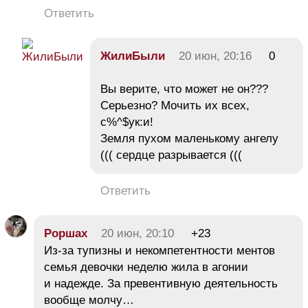
Ответить
ЖилиБыли
20 июн, 20:16
0
Вы верите, что может не он???
Серьезно? Мочить их всех,
с%^$ук:и!
Земля пухом маленькому ангелу
((( сердце разрывается (((
Ответить
Роршах
20 июн, 20:10
+23
Из-за тупизны и некомпетентности ментов
семья девочки неделю жила в агонии
и надежде. За превентивную деятельность
вообще молчу…