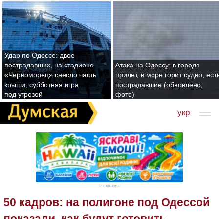
Удар по Одессе: двое
пострадавших, на стадионе
Атака на Одессу: в городе
«Черноморец» снесло часть
прилет, в море горит судно, ест
крыши, субботняя игра
пострадавшие (обновлено,
под угрозой
фото)
укр
Реклама
50 кадров: на полигоне под Одессой
показали, как будут готовить