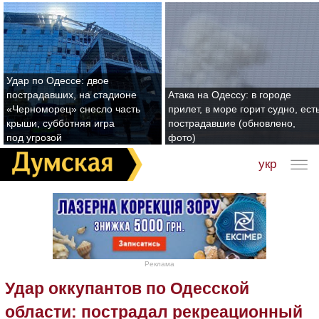
Удар по Одессе: двое
пострадавших, на стадионе
Атака на Одессу: в городе
«Черноморец» снесло часть
прилет, в море горит судно, ест
крыши, субботняя игра
пострадавшие (обновлено,
под угрозой
фото)
укр
Реклама
Удар оккупантов по Одесской
области: пострадал рекреационный