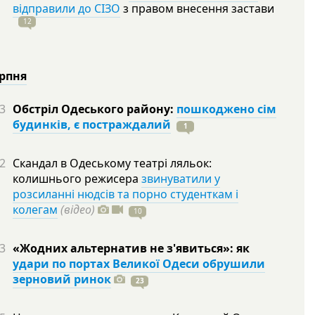
відправили до СІЗО
з правом внесення застави
12
ерпня
3
Обстріл Одеського району:
пошкоджено сім
будинків, є постраждалий
1
2
Скандал в Одеському театрі ляльок:
колишнього режисера
звинуватили у
розсиланні нюдсів та порно студенткам і
колегам
(відео)
10
3
«Жодних альтернатив не з'явиться»: як
удари по портах Великої Одеси обрушили
зерновий ринок
23