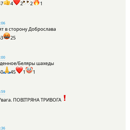
47
4
2
2
1
:06
ят в сторону Доброслава
63
25
:00
денное/Беляры шахеды
50
45
1
1
:59
Увага. ПОВІТРЯНА ТРИВОГА
1
:36