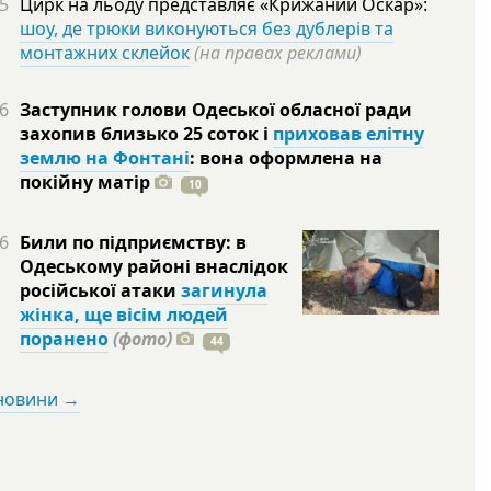
5
Цирк на льоду представляє «Крижаний Оскар»:
шоу, де трюки виконуються без дублерів та
монтажних склейок
(на правах реклами)
6
Заступник голови Одеської обласної ради
захопив близько 25 соток і
приховав елітну
землю на Фонтані
: вона оформлена на
покійну
матір
10
6
Били по підприємству: в
Одеському районі внаслідок
російської атаки
загинула
жінка, ще вісім людей
поранено
(фото)
44
 новини →