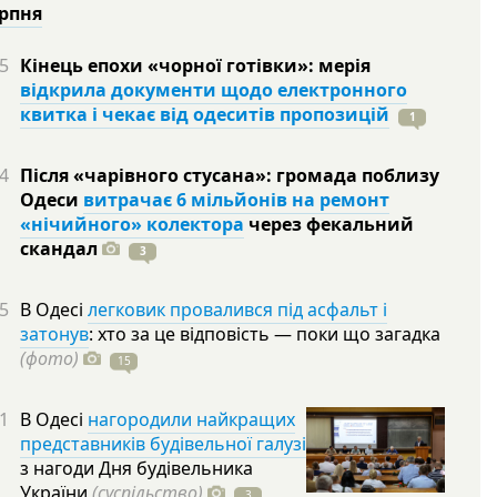
ерпня
5
Кінець епохи «чорної готівки»: мерія
відкрила документи щодо електронного
квитка і чекає від одеситів пропозицій
1
4
Після «чарівного стусана»: громада поблизу
Одеси
витрачає 6 мільйонів на ремонт
«нічийного» колектора
через фекальний
скандал
3
5
В Одесі
легковик провалився під асфальт і
затонув
: хто за це відповість — поки що загадка
(фото)
15
1
В Одесі
нагородили найкращих
представників будівельної галузі
з нагоди Дня будівельника
України
(суспільство)
3