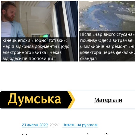
Після «чарівного стусана»
Кінець епохи «чорної готівки»:
поблизу Одеси витрачає
мерія відкрила документи щодо
6 мільйонів на ремонт «н
електронного квитка і чекає
колектора через фекальн
від одеситів пропозицій
скандал
Матеріали
23 липня 2023
, 23:21
Читать на русском