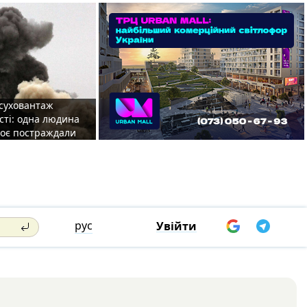
 суховантаж
сті: одна людина
роє постраждали
рус
Увійти