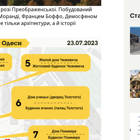
а розі Преображенської. Побудований
Ста
ем Моранді, Францем Боффо, Демосфеном
тільки архітектури, а й історії