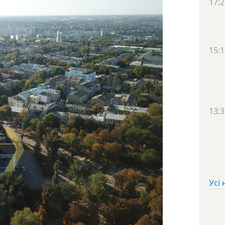
17:2
15:1
13:3
Усі