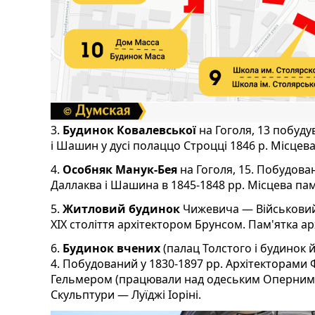
3.
Будинок Ковалевської
на Гоголя, 13 побуду
і Шашин у дусі полаццо Строцці 1846 р. Місцева
4.
Особняк Манук-Бея
на Гоголя, 15. Побудова
Даллаква і Шашина в 1845-1848 рр. Місцева пам'я
5.
Житловий будинок
Чижевича — Військовий 
XIX століття архітектором Брунсом. Пам'ятка а
6.
Будинок вчених
(палац Толстого і будинок 
4. Побудований у 1830-1897 рр. Архітекторам
Гельмером (працювали над одеським Оперним
Скульптури — Луїджі Іоріні.