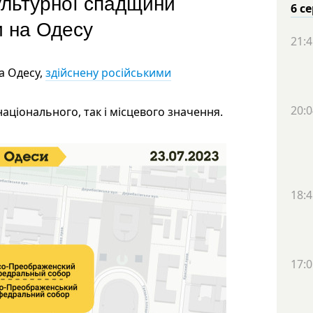
культурної спадщини
6 с
и на Одесу
21:4
а Одесу,
здійснену російськими
20:0
національного, так і місцевого значення.
18:4
17:0