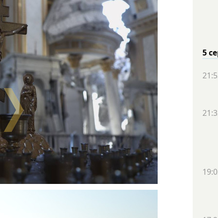
5 с
21:5
21:3
19:0