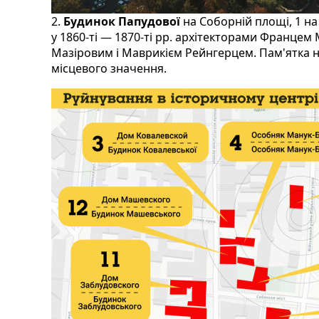
2.
Будинок Папудової
на Соборній площі, 1 н
у 1860-ті — 1870-ті рр. архітекторами Франц
Мазіровим і Маврикієм Рейнгерцем. Пам'ятка не 
місцевого значення.