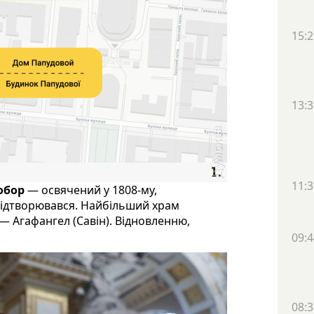
15:2
13:3
11:3
обор
— освячений у 1808-му,
 відтворювався. Найбільший храм
— Агафангел (Савін). Відновленню,
09:4
08:3