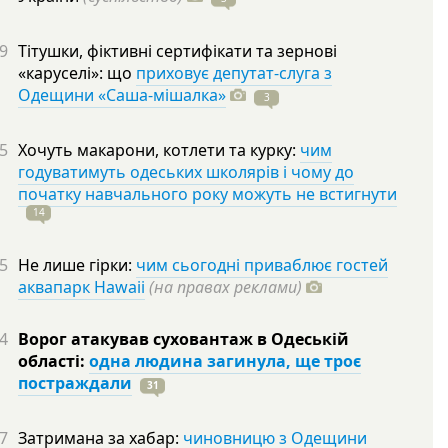
9
Тітушки, фіктивні сертифікати та зернові
«каруселі»: що
приховує депутат-слуга з
Одещини «Саша-мішалка»
3
5
Хочуть макарони, котлети та курку:
чим
годуватимуть одеських школярів і чому до
початку навчального року можуть не встигнути
14
5
Не лише гірки:
чим сьогодні приваблює гостей
аквапарк Hawaii
(на правах реклами)
4
Ворог атакував суховантаж в Одеській
області:
одна людина загинула, ще троє
постраждали
31
7
Затримана за хабар:
чиновницю з Одещини