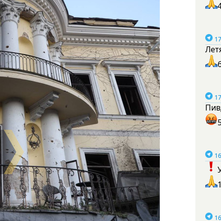
17
Лет
17
Пив
16
16