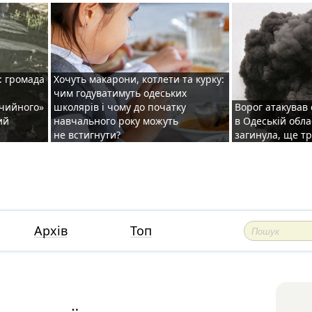
: громада
Хочуть макарони, котлети та курку:
чим годуватимуть одеських
ічийного»
школярів і чому до початку
Ворог атакував
ий
навчального року можуть
в Одеській обла
не встигнути?
загинула, ще т
Архів
Топ