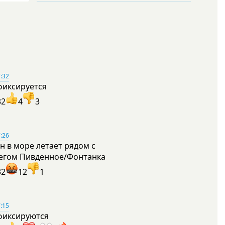
:32
фиксируется
32
4
3
:26
н в море летает рядом с
егом Пивденное/Фонтанка
32
12
1
:15
фиксируются