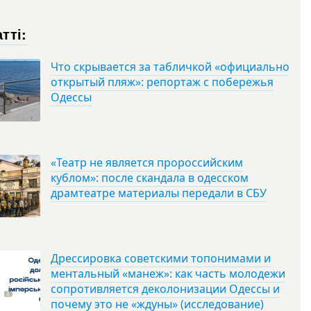
тті:
Что скрывается за табличкой «официально
открытый пляж»: репортаж с побережья
Одессы
«Театр не является пророссийским
кублом»: после скандала в одесском
драмтеатре материалы передали в СБУ
Дрессировка советскими топонимами и
ментальный «манеж»: как часть молодежи
сопротивляется деколонизации Одессы и
почему это не «ждуны» (исследование)