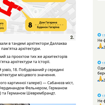
17
Не 
вали в тандемі архітектори Даллаква
 пам'ятка архітектури.
ний за проєктом тих же архитекторів
тка архітектури та історії.
17
Оди
узвіз, 18. Побудований у середині
бер
рхітектури місцевого значення.
його картинної галереї) — Сабанєєв міст,
и Фердинандом Фельнером, Германом
) та Германом Шеврембрандт.
17
Не 