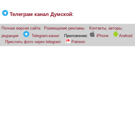
Телеграм канал Думской
:
Полная версия сайта
Размещение рекламы
Контакты, авторы,
редакция
Telegram-канал
Приложение:
iPhone
Android
Прислать фото через telegram
Patreon