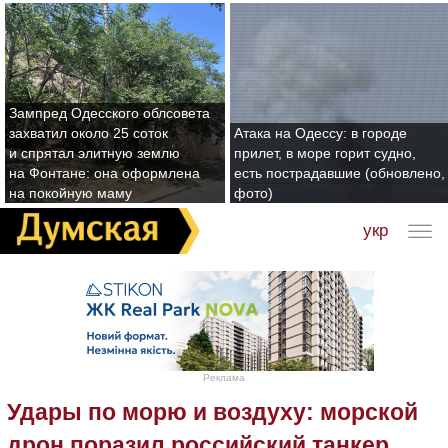
Зампред Одесского облсовета
захватил около 25 соток
Атака на Одессу: в городе
и спрятал элитную землю
прилет, в море горит судно,
на Фонтане: она оформлена
есть пострадавшие (обновлено,
на покойную маму
фото)
укр
Реклама
Удары по морю и воздуху: морской
дрон поразил российский танкер