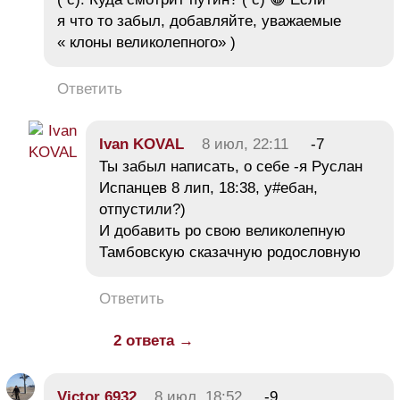
я что то забыл, добавляйте, уважаемые
« клоны великолепного» )
Ответить
Ivan KOVAL
8 июл, 22:11
-7
Ты забыл написать, о себе -я Руслан
Испанцев 8 лип, 18:38, у#ебан,
отпустили?)
И добавить ро свою великолепную
Тамбовскую сказачную родословную
Ответить
2 ответа →
Victor 6932
8 июл, 18:52
-9