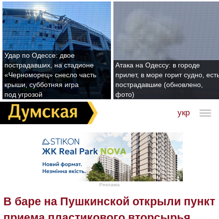
Удар по Одессе: двое
пострадавших, на стадионе
Атака на Одессу: в городе
«Черноморец» снесло часть
прилет, в море горит судно, ест
крыши, субботняя игра
пострадавшие (обновлено,
под угрозой
фото)
укр
Реклама
В баре на Пушкинской открыли пункт
приема пластикового вторсырья