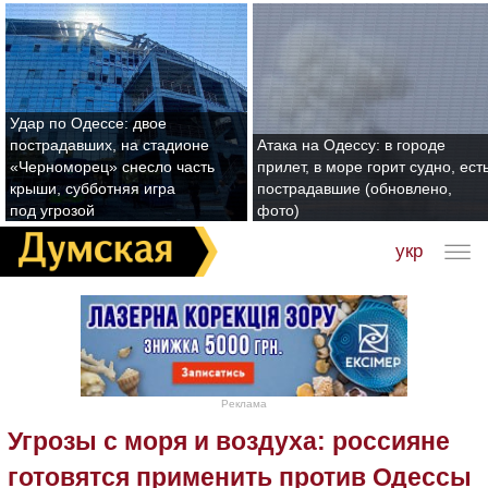
Удар по Одессе: двое
пострадавших, на стадионе
Атака на Одессу: в городе
«Черноморец» снесло часть
прилет, в море горит судно, ест
крыши, субботняя игра
пострадавшие (обновлено,
под угрозой
фото)
укр
Реклама
Угрозы с моря и воздуха: россияне
готовятся применить против Одессы