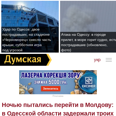
Удар по Одессе: двое
пострадавших, на стадионе
Атака на Одессу: в городе
«Черноморец» снесло часть
прилет, в море горит судно, ест
крыши, субботняя игра
пострадавшие (обновлено,
под угрозой
фото)
укр
Реклама
Ночью пытались перейти в Молдову:
в Одесской области задержали троих