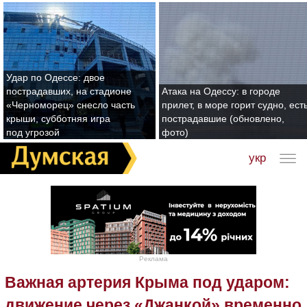
Удар по Одессе: двое
пострадавших, на стадионе
Атака на Одессу: в городе
«Черноморец» снесло часть
прилет, в море горит судно, ест
крыши, субботняя игра
пострадавшие (обновлено,
под угрозой
фото)
укр
Реклама
Важная артерия Крыма под ударом:
движение через «Джанкой» временно